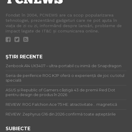
Fondat în 2004, PCNEWS are ca scop popularizarea
tehnologiei, prezentând gadgeturi care ne pot ajuta în
viața de zi cu zi, informând despre lansări, probleme de
impact legate de IT&C și comunicarea online.
ȘTIRI RECENTE
Zenbook A14 UX3407 – ultra-portabil cu inimă de Snapdragon
Seria de periferice ROG KJP oferă o experiență de joc cu totul
specială
ASUS și Republic of Gamers câștigă 43 de premii Red Dot
pentru design de produs în 2026
REVIEW: ROG Falchion Ace 75 HE: atractivitate… magnetică
REVIEW: Zephyrus G16 din 2026 confirmă toate așteptările
SUBIECTE