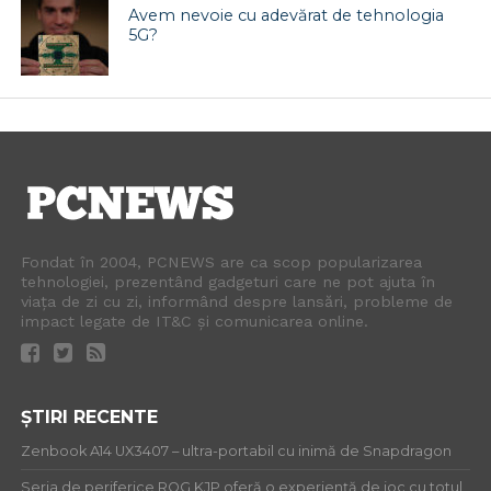
Avem nevoie cu adevărat de tehnologia
5G?
Fondat în 2004, PCNEWS are ca scop popularizarea
tehnologiei, prezentând gadgeturi care ne pot ajuta în
viața de zi cu zi, informând despre lansări, probleme de
impact legate de IT&C și comunicarea online.
ȘTIRI RECENTE
Zenbook A14 UX3407 – ultra-portabil cu inimă de Snapdragon
Seria de periferice ROG KJP oferă o experiență de joc cu totul