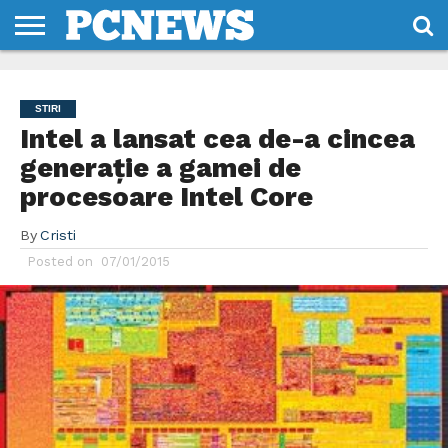
HOME
STIRI
REVIEWS
DESPRE
CONTACT
TERMENI
CODURI/LICENTE
NOI
SI
STIRI
CONDITII
Intel a lansat cea de-a cincea
generație a gamei de
procesoare Intel Core
By
Cristi
Posted on
07/01/2015