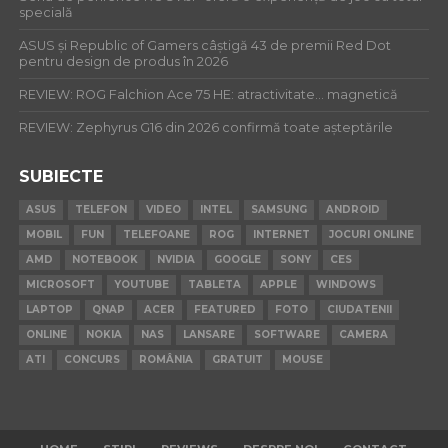
specială
ASUS și Republic of Gamers câștigă 43 de premii Red Dot
pentru design de produs în 2026
REVIEW: ROG Falchion Ace 75 HE: atractivitate… magnetică
REVIEW: Zephyrus G16 din 2026 confirmă toate așteptările
SUBIECTE
ASUS
TELEFON
VIDEO
INTEL
SAMSUNG
ANDROID
MOBIL
FUN
TELEFOANE
ROG
INTERNET
JOCURI ONLINE
AMD
NOTEBOOK
NVIDIA
GOOGLE
SONY
CES
MICROSOFT
YOUTUBE
TABLETA
APPLE
WINDOWS
LAPTOP
QNAP
ACER
FEATURED
FOTO
CIUDATENII
ONLINE
NOKIA
NAS
LANSARE
SOFTWARE
CAMERA
ATI
CONCURS
ROMÂNIA
GRATUIT
MOUSE