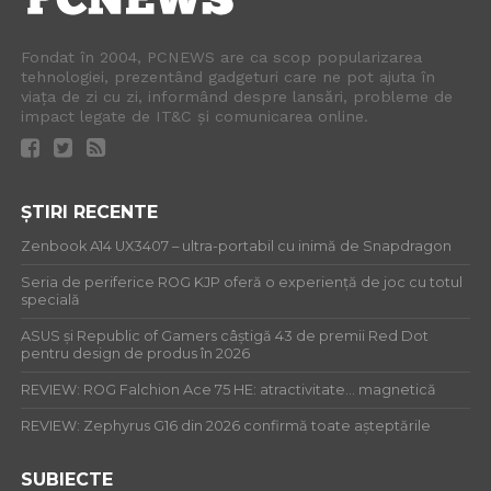
Fondat în 2004, PCNEWS are ca scop popularizarea
tehnologiei, prezentând gadgeturi care ne pot ajuta în
viața de zi cu zi, informând despre lansări, probleme de
impact legate de IT&C și comunicarea online.
ȘTIRI RECENTE
Zenbook A14 UX3407 – ultra-portabil cu inimă de Snapdragon
Seria de periferice ROG KJP oferă o experiență de joc cu totul
specială
ASUS și Republic of Gamers câștigă 43 de premii Red Dot
pentru design de produs în 2026
REVIEW: ROG Falchion Ace 75 HE: atractivitate… magnetică
REVIEW: Zephyrus G16 din 2026 confirmă toate așteptările
SUBIECTE