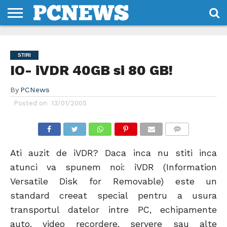
HOME
STIRI
REVIEWS
DESPRE
CONTACT
TERMENI
CODURI/LICENTE
NOI
SI
STIRI
CONDITII
IO- iVDR 40GB si 80 GB!
By
PCNews
Posted on
13/01/2005
COMMENTS
Ati auzit de iVDR? Daca inca nu stiti inca
atunci va spunem noi: iVDR (Information
Versatile Disk for Removable) este un
standard creeat special pentru a usura
transportul datelor intre PC, echipamente
auto, video recordere, servere sau alte