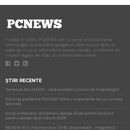
Fondat în 2004, PCNEWS are ca scop popularizarea
tehnologiei, prezentând gadgeturi care ne pot ajuta în
viața de zi cu zi, informând despre lansări, probleme de
impact legate de IT&C și comunicarea online.
ȘTIRI RECENTE
Zenbook A14 UX3407 – ultra-portabil cu inimă de Snapdragon
Seria de periferice ROG KJP oferă o experiență de joc cu totul
specială
ASUS și Republic of Gamers câștigă 43 de premii Red Dot
pentru design de produs în 2026
REVIEW: ROG Falchion Ace 75 HE: atractivitate… magnetică