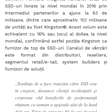
SSD-uri livrate la nivel mondial în 2016 prin
intermediul partenerilor a ajuns la 63 de
milioane, dintre care aproximativ 10,1 milioane
de unități au fost Kingston®. Acest volum este
echivalent cu 16% sau locul al doilea la nivel
mondial, confirmând astfel poziția Kingston ca
furnizor de top de SSD-uri. Canalul de vânzări
este format din distribuitori, resellers,
segmentul retail/e-tail, system builders și
furnizori de soluții.
„Tendința de a face tranziția către SSD este
în creștere, deoarece clienții rezidențiali și
corporate văd beneficiile de performanță
obținute ca urmare a upgrade-ului de la hard
disk-uri. Timp de aproape 30 de ani, focusul