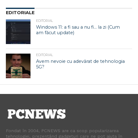
EDITORIALE
EDITORIAL
Windows 11: a fi sau a nu fi… la zi (Cum
am făcut update)
EDITORIAL
Avem nevoie cu adevărat de tehnologia
5G?
Fondat în 2004, PCNEWS are ca scop popularizarea
tehnologiei, prezentând gadgeturi care ne pot ajuta în