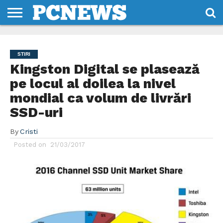
HOME
STIRI
REVIEWS
DESPRE
CONTACT
TERMENI
CODURI/LICENTE
NOI
SI
STIRI
CONDITII
Kingston Digital se plasează
pe locul al doilea la nivel
mondial ca volum de livrări
SSD-uri
By
Cristi
Posted on
21/03/2017