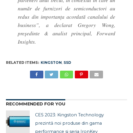
parteneri anul trecut, în contextul în care un
număr de furnizori de semiconductori au
redus din importanța acordată canalului de
business”, a declarat Gregory Wong,
președinte & analist principal, Forward
Insights.
RELATED ITEMS:
KINGSTON
,
SSD
RECOMMENDED FOR YOU
CES 2023: Kingston Technology
prezintă noi produse din gama
performance si seria IronKey