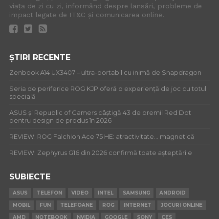
viața de zi cu zi, informând despre lansări, probleme de
impact legate de IT&C și comunicarea online.
ȘTIRI RECENTE
Zenbook A14 UX3407 – ultra-portabil cu inimă de Snapdragon
Seria de periferice ROG KJP oferă o experiență de joc cu totul
specială
ASUS și Republic of Gamers câștigă 43 de premii Red Dot
pentru design de produs în 2026
REVIEW: ROG Falchion Ace 75 HE: atractivitate… magnetică
REVIEW: Zephyrus G16 din 2026 confirmă toate așteptările
SUBIECTE
ASUS
TELEFON
VIDEO
INTEL
SAMSUNG
ANDROID
MOBIL
FUN
TELEFOANE
ROG
INTERNET
JOCURI ONLINE
AMD
NOTEBOOK
NVIDIA
GOOGLE
SONY
CES