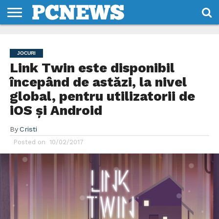
HOME
STIRI
REVIEWS
DESPRE
CONTACT
TERMENI
CODURI/LICENTE
NOI
SI
JOCURI
CONDITII
Link Twin este disponibil
începând de astăzi, la nivel
global, pentru utilizatorii de
iOS și Android
By
Cristi
Posted on
10/02/2017