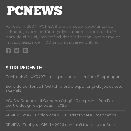
Fondat în 2004, PCNEWS are ca scop popularizarea
tehnologiei, prezentând gadgeturi care ne pot ajuta în
viața de zi cu zi, informând despre lansări, probleme de
impact legate de IT&C și comunicarea online.
ȘTIRI RECENTE
Zenbook A14 UX3407 – ultra-portabil cu inimă de Snapdragon
Seria de periferice ROG KJP oferă o experiență de joc cu totul
specială
ASUS și Republic of Gamers câștigă 43 de premii Red Dot
pentru design de produs în 2026
REVIEW: ROG Falchion Ace 75 HE: atractivitate… magnetică
REVIEW: Zephyrus G16 din 2026 confirmă toate așteptările