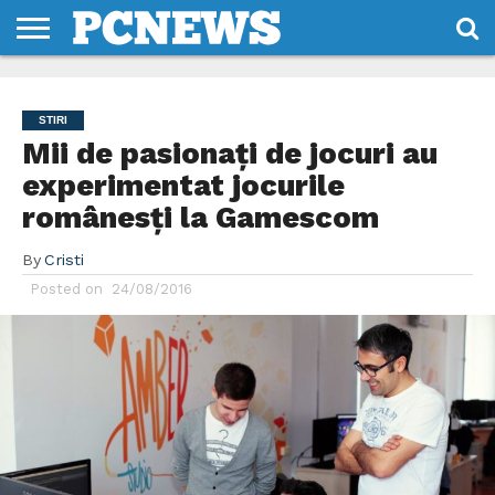
HOME
STIRI
REVIEWS
DESPRE
CONTACT
TERMENI
CODURI/LICENTE
NOI
SI
STIRI
CONDITII
Mii de pasionați de jocuri au
experimentat jocurile
românesți la Gamescom
By
Cristi
Posted on
24/08/2016