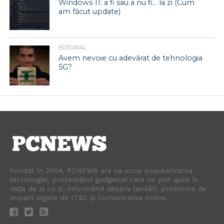
Windows 11: a fi sau a nu fi… la zi (Cum
am făcut update)
EDITORIAL
Avem nevoie cu adevărat de tehnologia
5G?
Fondat în 2004, PCNEWS are ca scop popularizarea
tehnologiei, prezentând gadgeturi care ne pot ajuta în
viața de zi cu zi, informând despre lansări, probleme de
impact legate de IT&C și comunicarea online.