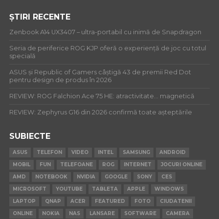
ȘTIRI RECENTE
Zenbook A14 UX3407 – ultra-portabil cu inimă de Snapdragon
Seria de periferice ROG KJP oferă o experiență de joc cu totul
specială
ASUS și Republic of Gamers câștigă 43 de premii Red Dot
pentru design de produs în 2026
REVIEW: ROG Falchion Ace 75 HE: atractivitate… magnetică
REVIEW: Zephyrus G16 din 2026 confirmă toate așteptările
SUBIECTE
ASUS
TELEFON
VIDEO
INTEL
SAMSUNG
ANDROID
MOBIL
FUN
TELEFOANE
ROG
INTERNET
JOCURI ONLINE
AMD
NOTEBOOK
NVIDIA
GOOGLE
SONY
CES
MICROSOFT
YOUTUBE
TABLETA
APPLE
WINDOWS
LAPTOP
QNAP
ACER
FEATURED
FOTO
CIUDATENII
ONLINE
NOKIA
NAS
LANSARE
SOFTWARE
CAMERA