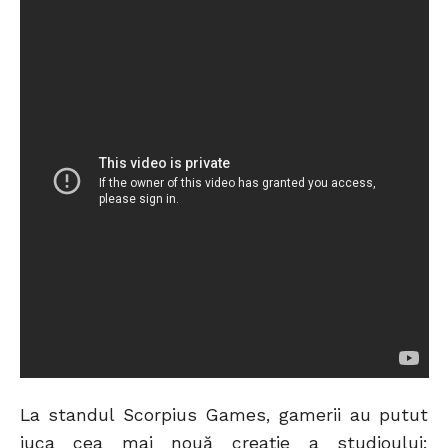
La standul Scorpius Games, gamerii au putut
juca cea mai nouă creație a studioului: