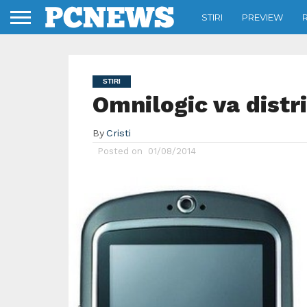
STIRI
PREVIEW
STIRI
Omnilogic va distr
By
Cristi
Posted on
01/08/2014