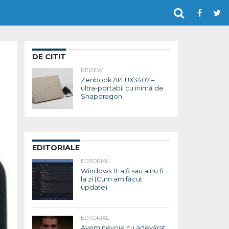
DE CITIT
REVIEW
Zenbook A14 UX3407 –
ultra-portabil cu inimă de
Snapdragon
EDITORIALE
EDITORIAL
Windows 11: a fi sau a nu fi…
la zi (Cum am făcut
update)
EDITORIAL
Avem nevoie cu adevărat