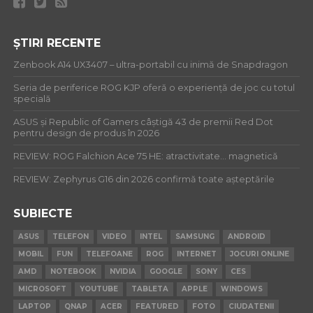
ȘTIRI RECENTE
Zenbook A14 UX3407 – ultra-portabil cu inimă de Snapdragon
Seria de periferice ROG KJP oferă o experiență de joc cu totul
specială
ASUS și Republic of Gamers câștigă 43 de premii Red Dot
pentru design de produs în 2026
REVIEW: ROG Falchion Ace 75 HE: atractivitate… magnetică
REVIEW: Zephyrus G16 din 2026 confirmă toate așteptările
SUBIECTE
ASUS
TELEFON
VIDEO
INTEL
SAMSUNG
ANDROID
MOBIL
FUN
TELEFOANE
ROG
INTERNET
JOCURI ONLINE
AMD
NOTEBOOK
NVIDIA
GOOGLE
SONY
CES
MICROSOFT
YOUTUBE
TABLETA
APPLE
WINDOWS
LAPTOP
QNAP
ACER
FEATURED
FOTO
CIUDATENII