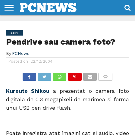
HOME
STIRI
REVIEWS
DESPRE
CONTACT
TERMENI
CODURI/LICENTE
NOI
SI
STIRI
CONDITII
Pendrive sau camera foto?
By
PCNews
Posted on
22/12/2004
COMMENTS
Kurouto Shikou
a prezentat o camera foto
digitala de 0.3 megapixeli de marimea si forma
unui USB pen drive flash.
Poate inregistra atat imagini cat si audio, video