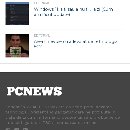
EDITORIAL
Windows 11: a fi sau a nu fi… la zi (Cum
am făcut update)
EDITORIAL
Avem nevoie cu adevărat de tehnologia
5G?
Fondat în 2004, PCNEWS are ca scop popularizarea
tehnologiei, prezentând gadgeturi care ne pot ajuta în
viața de zi cu zi, informând despre lansări, probleme de
impact legate de IT&C și comunicarea online.