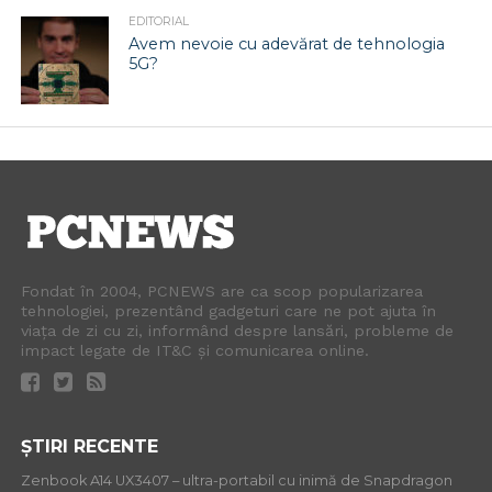
EDITORIAL
Avem nevoie cu adevărat de tehnologia
5G?
Fondat în 2004, PCNEWS are ca scop popularizarea
tehnologiei, prezentând gadgeturi care ne pot ajuta în
viața de zi cu zi, informând despre lansări, probleme de
impact legate de IT&C și comunicarea online.
ȘTIRI RECENTE
Zenbook A14 UX3407 – ultra-portabil cu inimă de Snapdragon