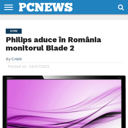
HOME
STIRI
REVIEWS
DESPRE
CONTACT
TERMENI
CODURI/LICENTE
NOI
SI
STIRI
CONDITII
Philips aduce în România
monitorul Blade 2
By
Cristi
Posted on
24/07/2012