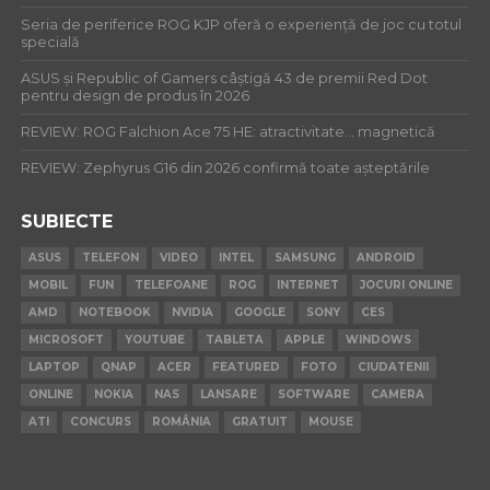
Seria de periferice ROG KJP oferă o experiență de joc cu totul
specială
ASUS și Republic of Gamers câștigă 43 de premii Red Dot
pentru design de produs în 2026
REVIEW: ROG Falchion Ace 75 HE: atractivitate… magnetică
REVIEW: Zephyrus G16 din 2026 confirmă toate așteptările
SUBIECTE
ASUS
TELEFON
VIDEO
INTEL
SAMSUNG
ANDROID
MOBIL
FUN
TELEFOANE
ROG
INTERNET
JOCURI ONLINE
AMD
NOTEBOOK
NVIDIA
GOOGLE
SONY
CES
MICROSOFT
YOUTUBE
TABLETA
APPLE
WINDOWS
LAPTOP
QNAP
ACER
FEATURED
FOTO
CIUDATENII
ONLINE
NOKIA
NAS
LANSARE
SOFTWARE
CAMERA
ATI
CONCURS
ROMÂNIA
GRATUIT
MOUSE