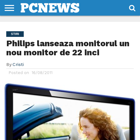
HOME
STIRI
REVIEWS
DESPRE
CONTACT
TERMENI
CODURI/LICENTE
NOI
SI
STIRI
CONDITII
Philips lanseaza monitorul un
nou monitor de 22 inci
By
Cristi
Posted on
16/08/2011