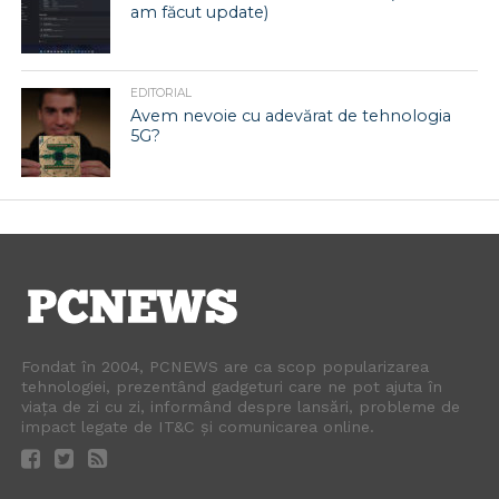
am făcut update)
EDITORIAL
Avem nevoie cu adevărat de tehnologia
5G?
Fondat în 2004, PCNEWS are ca scop popularizarea
tehnologiei, prezentând gadgeturi care ne pot ajuta în
viața de zi cu zi, informând despre lansări, probleme de
impact legate de IT&C și comunicarea online.