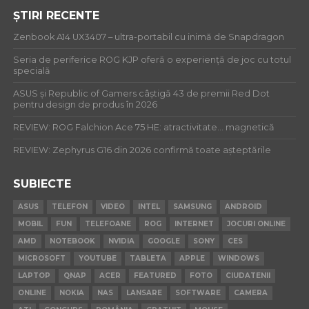
ȘTIRI RECENTE
Zenbook A14 UX3407 – ultra-portabil cu inimă de Snapdragon
Seria de periferice ROG KJP oferă o experiență de joc cu totul
specială
ASUS și Republic of Gamers câștigă 43 de premii Red Dot
pentru design de produs în 2026
REVIEW: ROG Falchion Ace 75 HE: atractivitate… magnetică
REVIEW: Zephyrus G16 din 2026 confirmă toate așteptările
SUBIECTE
ASUS
TELEFON
VIDEO
INTEL
SAMSUNG
ANDROID
MOBIL
FUN
TELEFOANE
ROG
INTERNET
JOCURI ONLINE
AMD
NOTEBOOK
NVIDIA
GOOGLE
SONY
CES
MICROSOFT
YOUTUBE
TABLETA
APPLE
WINDOWS
LAPTOP
QNAP
ACER
FEATURED
FOTO
CIUDATENII
ONLINE
NOKIA
NAS
LANSARE
SOFTWARE
CAMERA