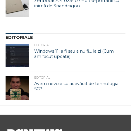
Zenbook A14 UX3407 – ultra-portabil cu
inimă de Snapdragon
EDITORIALE
EDITORIAL
Windows 11: a fi sau a nu fi… la zi (Cum
am făcut update)
EDITORIAL
Avem nevoie cu adevărat de tehnologia
5G?