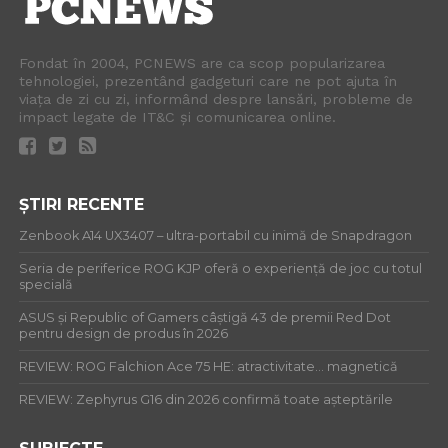
Fondat în 2004, PCNEWS are ca scop popularizarea
tehnologiei, prezentând gadgeturi care ne pot ajuta în
viața de zi cu zi, informând despre lansări, probleme de
impact legate de IT&C și comunicarea online.
ȘTIRI RECENTE
Zenbook A14 UX3407 – ultra-portabil cu inimă de Snapdragon
Seria de periferice ROG KJP oferă o experiență de joc cu totul
specială
ASUS și Republic of Gamers câștigă 43 de premii Red Dot
pentru design de produs în 2026
REVIEW: ROG Falchion Ace 75 HE: atractivitate… magnetică
REVIEW: Zephyrus G16 din 2026 confirmă toate așteptările