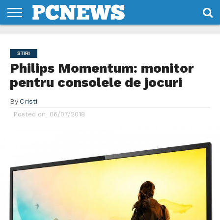
HOME
STIRI
REVIEWS
DESPRE
CONTACT
TERMENI
CODURI/LICENTE
NOI
SI
STIRI
CONDITII
Philips Momentum: monitor
pentru consolele de jocuri
By
Cristi
Posted on
06/07/2018