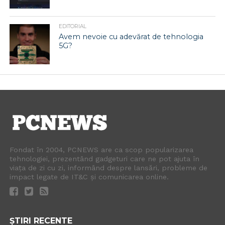
EDITORIAL
Avem nevoie cu adevărat de tehnologia
5G?
Fondat în 2004, PCNEWS are ca scop popularizarea
tehnologiei, prezentând gadgeturi care ne pot ajuta în
viața de zi cu zi, informând despre lansări, probleme de
impact legate de IT&C și comunicarea online.
ȘTIRI RECENTE