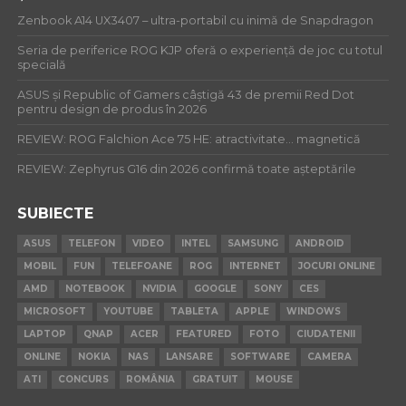
Zenbook A14 UX3407 – ultra-portabil cu inimă de Snapdragon
Seria de periferice ROG KJP oferă o experiență de joc cu totul
specială
ASUS și Republic of Gamers câștigă 43 de premii Red Dot
pentru design de produs în 2026
REVIEW: ROG Falchion Ace 75 HE: atractivitate… magnetică
REVIEW: Zephyrus G16 din 2026 confirmă toate așteptările
SUBIECTE
ASUS
TELEFON
VIDEO
INTEL
SAMSUNG
ANDROID
MOBIL
FUN
TELEFOANE
ROG
INTERNET
JOCURI ONLINE
AMD
NOTEBOOK
NVIDIA
GOOGLE
SONY
CES
MICROSOFT
YOUTUBE
TABLETA
APPLE
WINDOWS
LAPTOP
QNAP
ACER
FEATURED
FOTO
CIUDATENII
ONLINE
NOKIA
NAS
LANSARE
SOFTWARE
CAMERA
ATI
CONCURS
ROMÂNIA
GRATUIT
MOUSE