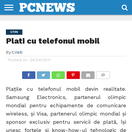
HOME
STIRI
REVIEWS
DESPRE
CONTACT
TERMENI
CODURI/LICENTE
NOI
SI
STIRI
CONDITII
Plati cu telefonul mobil
By
Cristi
Posted on
04/04/2011
COMMENTS
Plațile cu telefonul mobil devin realitate.
Samsung Electronics, partenerul olimpic
mondial pentru echipamente de comunicare
wireless, şi Visa, partenerul olimpic mondial şi
sponsor exclusiv pentru servicii de plată, îşi
unesc forţele şi know-how-ul tehnologic de