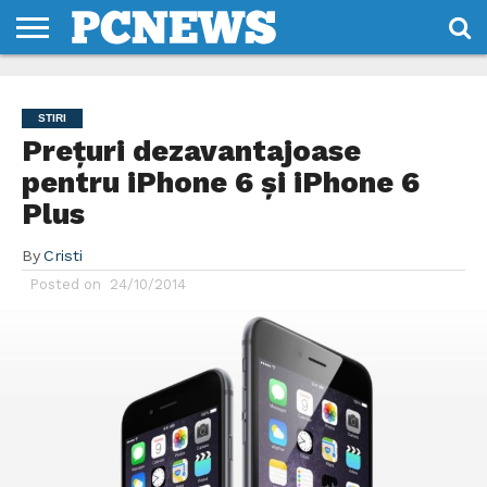
HOME
STIRI
REVIEWS
DESPRE
CONTACT
TERMENI
CODURI/LICENTE
NOI
SI
STIRI
CONDITII
Prețuri dezavantajoase
pentru iPhone 6 și iPhone 6
Plus
By
Cristi
Posted on
24/10/2014