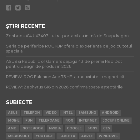
ȘTIRI RECENTE
Zenbook A14 UX3407 – ultra-portabil cu inimă de Snapdragon
Seria de periferice ROG KJP oferă o experiență de joc cu totul
specială
ASUS și Republic of Gamers câștigă 43 de premii Red Dot
pentru design de produs în 2026
REVIEW: ROG Falchion Ace 75 HE: atractivitate… magnetică
REVIEW: Zephyrus G16 din 2026 confirmă toate așteptările
SUBIECTE
ASUS
TELEFON
VIDEO
INTEL
SAMSUNG
ANDROID
MOBIL
FUN
TELEFOANE
ROG
INTERNET
JOCURI ONLINE
AMD
NOTEBOOK
NVIDIA
GOOGLE
SONY
CES
MICROSOFT
YOUTUBE
TABLETA
APPLE
WINDOWS