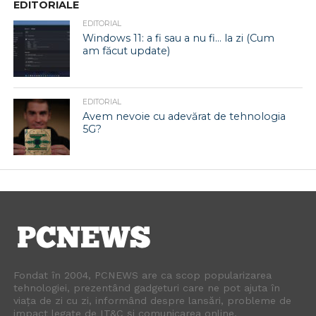
EDITORIALE
EDITORIAL
Windows 11: a fi sau a nu fi… la zi (Cum
am făcut update)
EDITORIAL
Avem nevoie cu adevărat de tehnologia
5G?
Fondat în 2004, PCNEWS are ca scop popularizarea
tehnologiei, prezentând gadgeturi care ne pot ajuta în
viața de zi cu zi, informând despre lansări, probleme de
impact legate de IT&C și comunicarea online.