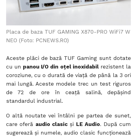
Placa de baza TUF GAMING X870-PRO WiFi7 W
NEO (Foto: PCNEWS.RO)
Aceste plăci de bază TUF Gaming sunt dotate
cu un
panou I/O din oțel inoxidabil
rezistent la
coroziune, cu o durată de viață de până la 3 ori
mai lungă. Aceste modele trec un test riguros
de 72 de ore în ceață salină, depășind
standardul industrial.
O altă noutate vei întâlni pe partea de sunet,
care oferă
audio clasic
și
LE Audio
. După cum
sugerează și numele, audio clasic funcționează