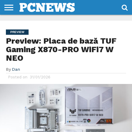
HOME
STIRI
REVIEWS
DESPRE
CONTACT
TERMENI
CODURI/LICENTE
NOI
SI
PREVIEW
CONDITII
Preview: Placa de bază TUF
Gaming X870-PRO WiFi7 W
NEO
By
Dan
Posted on
31/01/2026