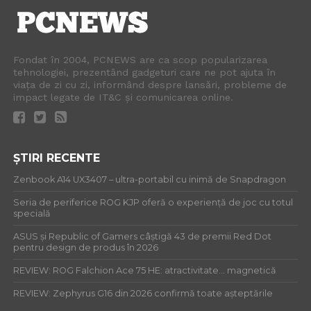
Fondat în 2004, PCNEWS are ca scop popularizarea
tehnologiei, prezentând gadgeturi care ne pot ajuta în
viața de zi cu zi, informând despre lansări, probleme de
impact legate de IT&C și comunicarea online.
ȘTIRI RECENTE
Zenbook A14 UX3407 – ultra-portabil cu inimă de Snapdragon
Seria de periferice ROG KJP oferă o experiență de joc cu totul
specială
ASUS și Republic of Gamers câștigă 43 de premii Red Dot
pentru design de produs în 2026
REVIEW: ROG Falchion Ace 75 HE: atractivitate… magnetică
REVIEW: Zephyrus G16 din 2026 confirmă toate așteptările