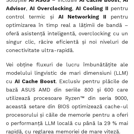
Advisor
,
AI Overclocking
,
AI Cooling II
pentru
control termic și
AI Networking II
pentru
optimizarea în timp real a lățimii de bandă –
oferă asistență inteligentă, overclocking cu un
singur clic, răcire eficientă și noi niveluri de
conectivitate ultra-rapidă.
Vei obține fluxuri de lucru îmbunătățite ale
modelului lingvistic de mari dimensiuni (LLM)
cu
AI Cache Boost
. Exclusiv pentru plăcile de
bază ASUS AMD din seriile 800 și 600 care
utilizează procesoare Ryzen™ din seria 9000,
această setare din BIOS optimizează cache-ul
procesorului și căile de memorie pentru a oferi
o performanță LLM locală cu până la 29 % mai
rapidă, cu reglarea memoriei de mare viteză.