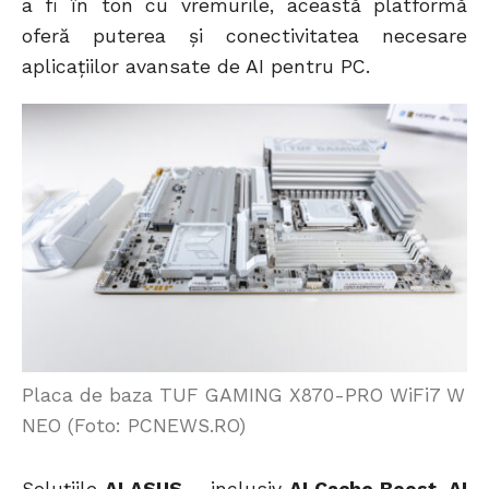
a fi în ton cu vremurile, această platformă
oferă puterea și conectivitatea necesare
aplicațiilor avansate de AI pentru PC.
Placa de baza TUF GAMING X870-PRO WiFi7 W
NEO (Foto: PCNEWS.RO)
Soluțiile
AI ASUS
– inclusiv
AI Cache Boost
,
AI