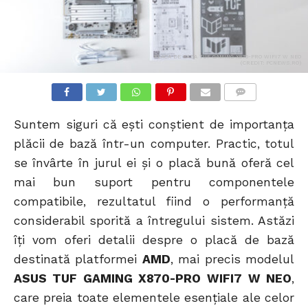
PLACA DE BAZA TUF GAMING X870-PRO WIFI7 W NEO
(CREDIT: PCNEWS.RO)
COMMENTS
Suntem siguri că ești conștient de importanța
plăcii de bază într-un computer. Practic, totul
se învârte în jurul ei și o placă bună oferă cel
mai bun suport pentru componentele
compatibile, rezultatul fiind o performanță
considerabil sporită a întregului sistem. Astăzi
îți vom oferi detalii despre o placă de bază
destinată platformei
AMD
, mai precis modelul
ASUS TUF GAMING X870-PRO WIFI7 W NEO
,
care preia toate elementele esențiale ale celor