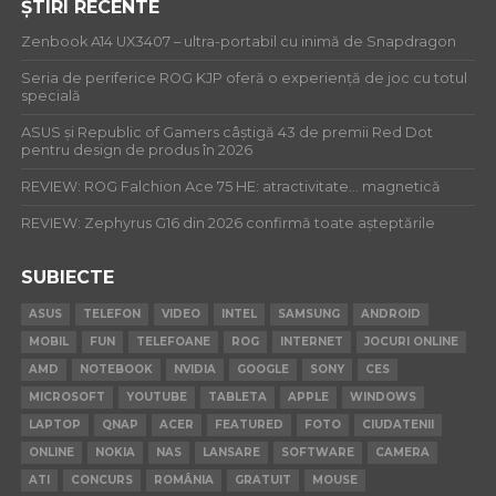
ȘTIRI RECENTE
Zenbook A14 UX3407 – ultra-portabil cu inimă de Snapdragon
Seria de periferice ROG KJP oferă o experiență de joc cu totul
specială
ASUS și Republic of Gamers câștigă 43 de premii Red Dot
pentru design de produs în 2026
REVIEW: ROG Falchion Ace 75 HE: atractivitate… magnetică
REVIEW: Zephyrus G16 din 2026 confirmă toate așteptările
SUBIECTE
ASUS
TELEFON
VIDEO
INTEL
SAMSUNG
ANDROID
MOBIL
FUN
TELEFOANE
ROG
INTERNET
JOCURI ONLINE
AMD
NOTEBOOK
NVIDIA
GOOGLE
SONY
CES
MICROSOFT
YOUTUBE
TABLETA
APPLE
WINDOWS
LAPTOP
QNAP
ACER
FEATURED
FOTO
CIUDATENII
ONLINE
NOKIA
NAS
LANSARE
SOFTWARE
CAMERA
ATI
CONCURS
ROMÂNIA
GRATUIT
MOUSE