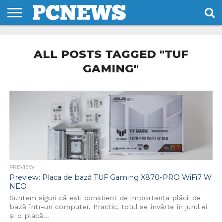
HOME
STIRI
REVIEWS
DESPRE
CONTACT
TERMENI
CODURI/LICENTE
NOI
SI
ALL POSTS TAGGED "TUF
CONDITII
GAMING"
PREVIEW
Preview: Placa de bază TUF Gaming X870-PRO WiFi7 W
NEO
Suntem siguri că ești conștient de importanța plăcii de
bază într-un computer. Practic, totul se învârte în jurul ei
și o placă...