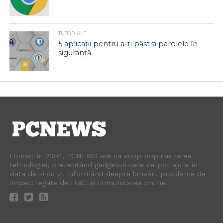
TUTORIALE
5 aplicații pentru a-ți păstra parolele în
siguranță
Fondat în 2004, PCNEWS are ca scop popularizarea
tehnologiei, prezentând gadgeturi care ne pot ajuta în
viața de zi cu zi, informând despre lansări, probleme de
impact legate de IT&C și comunicarea online.