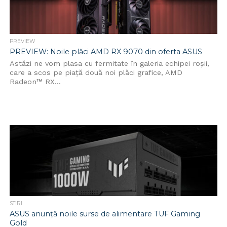
PREVIEW
PREVIEW: Noile plăci AMD RX 9070 din oferta ASUS
Astăzi ne vom plasa cu fermitate în galeria echipei roșii,
care a scos pe piață două noi plăci grafice, AMD
Radeon™ RX...
STIRI
ASUS anunță noile surse de alimentare TUF Gaming
Gold