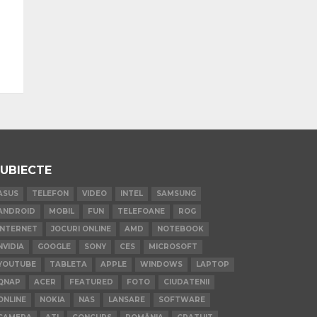
UBIECTE
ASUS
TELEFON
VIDEO
INTEL
SAMSUNG
ANDROID
MOBIL
FUN
TELEFOANE
ROG
INTERNET
JOCURI ONLINE
AMD
NOTEBOOK
NVIDIA
GOOGLE
SONY
CES
MICROSOFT
YOUTUBE
TABLETA
APPLE
WINDOWS
LAPTOP
QNAP
ACER
FEATURED
FOTO
CIUDATENII
ONLINE
NOKIA
NAS
LANSARE
SOFTWARE