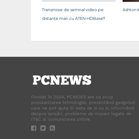
Transmisie de semnal video pe
Ashton 
distanțe mari cu ATEN HDBaseT
Fondat în 2004, PCNEWS are ca scop
popularizarea tehnologiei, prezentând gadgeturi
care ne pot ajuta în viața de zi cu zi, informând
despre lansări, probleme de impact legate de
IT&C și comunicarea online.