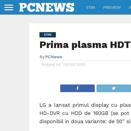
STIRI
PREVIEW
STIRI
Prima plasma HD
By
PCNews
Posted on
04/05/2005
LG a lansat primul display cu plas
HD-DVR cu HDD de 160GB (se pot in
disponibil in doua variante: de 50” si