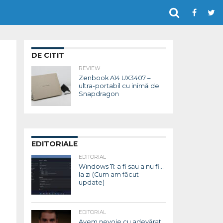
DE CITIT
REVIEW
Zenbook A14 UX3407 –
ultra-portabil cu inimă de
Snapdragon
EDITORIALE
EDITORIAL
Windows 11: a fi sau a nu fi…
la zi (Cum am făcut
update)
EDITORIAL
Avem nevoie cu adevărat