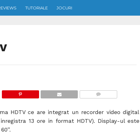
REVIEWS
TUTORIALE
JOCURI
TV
COMMENTS
ma HDTV ce are integrat un recorder video digital
registra 13 ore in format HDTV). Display-ul este
 60”.