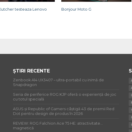
Kutcher testeaza Lenovo
Bonjour Moto G
ȘTIRI RECENTE
S
Zenbook A14 UX3407 – ultra-portabil cu inimă de
Snapdragon
Seria de periferice ROG KJP oferă o experiență de joc
cu totul specială
ASUS și Republic of Gamers câștigă 43 de premii Red
Dot pentru design de produs în 2026
REVIEW: ROG Falchion Ace 75 HE: atractivitate…
magnetică