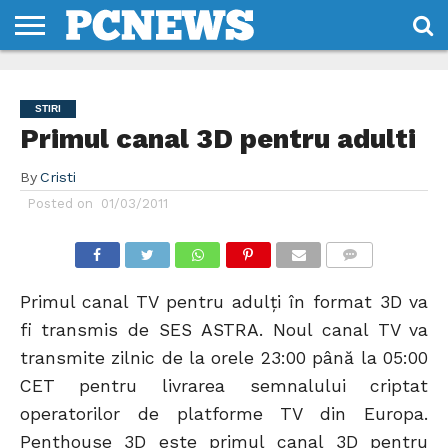
HOME
STIRI
REVIEWS
DESPRE
CONTACT
TERMENI
CODURI/LICENTE
NOI
SI
STIRI
CONDITII
Primul canal 3D pentru adulti
By
Cristi
Posted on
01/03/2011
COMMENTS
Primul canal TV pentru adulți în format 3D va
fi transmis de SES ASTRA. Noul canal TV va
transmite zilnic de la orele 23:00 până la 05:00
CET pentru livrarea semnalului criptat
operatorilor de platforme TV din Europa.
Penthouse 3D este primul canal 3D pentru