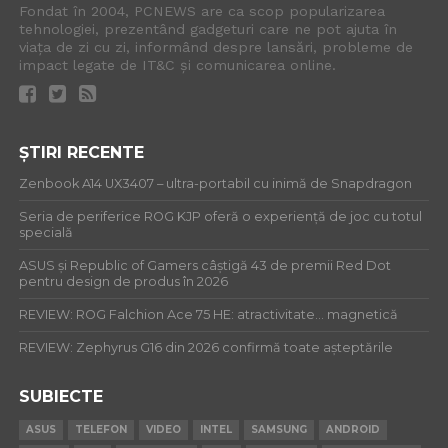
Fondat în 2004, PCNEWS are ca scop popularizarea
tehnologiei, prezentând gadgeturi care ne pot ajuta în
viața de zi cu zi, informând despre lansări, probleme de
impact legate de IT&C și comunicarea online.
ȘTIRI RECENTE
Zenbook A14 UX3407 – ultra-portabil cu inimă de Snapdragon
Seria de periferice ROG KJP oferă o experiență de joc cu totul
specială
ASUS și Republic of Gamers câștigă 43 de premii Red Dot
pentru design de produs în 2026
REVIEW: ROG Falchion Ace 75 HE: atractivitate… magnetică
REVIEW: Zephyrus G16 din 2026 confirmă toate așteptările
SUBIECTE
ASUS
TELEFON
VIDEO
INTEL
SAMSUNG
ANDROID