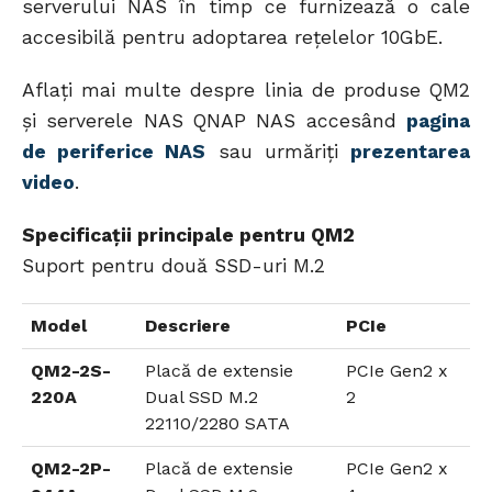
serverului NAS în timp ce furnizează o cale
accesibilă pentru adoptarea rețelelor 10GbE.
Aflați mai multe despre linia de produse QM2
și serverele NAS QNAP NAS accesând
pagina
de periferice NAS
sau urmăriți
prezentarea
video
.
Specificații principale pentru QM2
Suport pentru două SSD-uri M.2
Model
Descriere
PCIe
QM2-2S-
Placă de extensie
PCIe Gen2 x
220A
Dual SSD M.2
2
22110/2280 SATA
QM2-2P-
Placă de extensie
PCIe Gen2 x