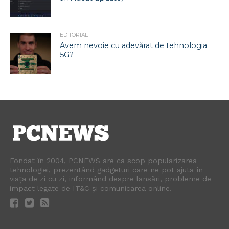
EDITORIAL
Avem nevoie cu adevărat de tehnologia
5G?
Fondat în 2004, PCNEWS are ca scop popularizarea
tehnologiei, prezentând gadgeturi care ne pot ajuta în
viața de zi cu zi, informând despre lansări, probleme de
impact legate de IT&C și comunicarea online.