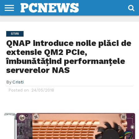
HOME
STIRI
REVIEWS
DESPRE
CONTACT
TERMENI
CODURI/LICENTE
NOI
SI
STIRI
CONDITII
QNAP introduce noile plăci de
extensie QM2 PCIe,
îmbunătățind performanțele
serverelor NAS
By
Cristi
Posted on
24/05/2018