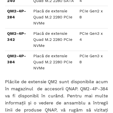
240
Quad M.2 2280 SATA
4
QM2-4P-
Placă de extensie
PCIe Gen2 x
284
Quad M.2 2280 PCIe
8
NVMe
QM2-4P-
Placă de extensie
PCIe Gen3 x
342
Quad M.2 2280 PCIe
4
NVMe
QM2-4P-
Placă de extensie
PCIe Gen3 x
384
Quad M.2 2280 PCIe
8
NVMe
Plăcile de extensie QM2 sunt disponibile acum
în magazinul de accesorii QNAP. QM2-4P-384
va fi disponibil în curând. Pentru mai multe
informații și o vedere de ansamblu a întregii
linii de produse QNAP, vă rugăm să vizitați