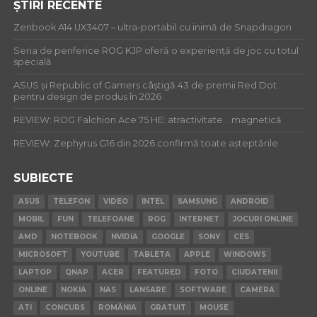
ȘTIRI RECENTE
Zenbook A14 UX3407 – ultra-portabil cu inimă de Snapdragon
Seria de periferice ROG KJP oferă o experiență de joc cu totul
specială
ASUS și Republic of Gamers câștigă 43 de premii Red Dot
pentru design de produs în 2026
REVIEW: ROG Falchion Ace 75 HE: atractivitate… magnetică
REVIEW: Zephyrus G16 din 2026 confirmă toate așteptările
SUBIECTE
ASUS
TELEFON
VIDEO
INTEL
SAMSUNG
ANDROID
MOBIL
FUN
TELEFOANE
ROG
INTERNET
JOCURI ONLINE
AMD
NOTEBOOK
NVIDIA
GOOGLE
SONY
CES
MICROSOFT
YOUTUBE
TABLETA
APPLE
WINDOWS
LAPTOP
QNAP
ACER
FEATURED
FOTO
CIUDATENII
ONLINE
NOKIA
NAS
LANSARE
SOFTWARE
CAMERA
ATI
CONCURS
ROMÂNIA
GRATUIT
MOUSE