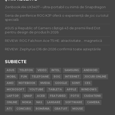
Zenbook A14 UX3407 – ultra-portabil cu inimă de Snapdragon
Seria de periferice ROG KJP oferă o experiență de joc cu totul
specială
ASUS și Republic of Gamers câștigă 43 de premii Red Dot
pentru design de produs în 2026
REVIEW: ROG Falchion Ace 75 HE: atractivitate… magnetică
REVIEW: Zephyrus G16 din 2026 confirmă toate așteptările
SUBIECTE
ASUS
TELEFON
VIDEO
INTEL
SAMSUNG
ANDROID
MOBIL
FUN
TELEFOANE
ROG
INTERNET
JOCURI ONLINE
AMD
NOTEBOOK
NVIDIA
GOOGLE
SONY
CES
MICROSOFT
YOUTUBE
TABLETA
APPLE
WINDOWS
LAPTOP
QNAP
ACER
FEATURED
FOTO
CIUDATENII
ONLINE
NOKIA
NAS
LANSARE
SOFTWARE
CAMERA
ATI
CONCURS
ROMÂNIA
GRATUIT
MOUSE