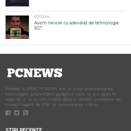
EDITORIAL
Avem nevoie cu adevărat de tehnologia
5G?
Fondat în 2004, PCNEWS are ca scop popularizarea
tehnologiei, prezentând gadgeturi care ne pot ajuta în
viața de zi cu zi, informând despre lansări, probleme de
impact legate de IT&C și comunicarea online.
ȘTIRI RECENTE