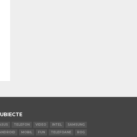
UBIECTE
ASUS
TELEFON
VIDEO
INTEL
SAMSUNG
ANDROID
MOBIL
FUN
TELEFOANE
ROG