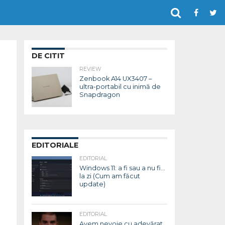
DE CITIT
REVIEW
Zenbook A14 UX3407 –
ultra-portabil cu inimă de
Snapdragon
EDITORIALE
EDITORIAL
Windows 11: a fi sau a nu fi…
la zi (Cum am făcut
update)
EDITORIAL
Avem nevoie cu adevărat