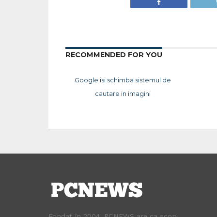
RECOMMENDED FOR YOU
Google isi schimba sistemul de
cautare in imagini
Fondat în 2004, PCNEWS are ca scop