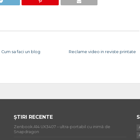
Cum sa faci un blog
Reclame video in reviste printate
ȘTIRI RECENTE
S
Zenbook A14 UX3407 – ultra-portabil cu inimă de
Snapdragon