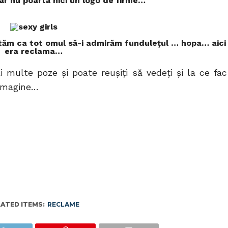
r nu poartă nici un logo de firme…
ităm ca tot omul să-i admirăm funduleţul … hopa… aici
era reclama…
multe poze şi poate reuşiţi să vedeţi şi la ce fac
 imagine…
LATED ITEMS:
RECLAME