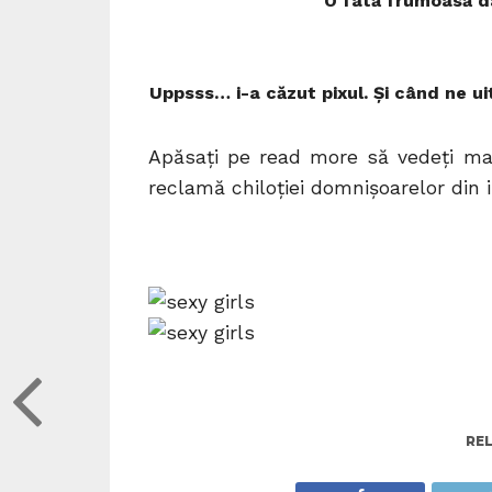
O fată frumoasă da
Uppsss… i-a căzut pixul. Şi când ne u
Apăsaţi pe read more să vedeţi mai 
reclamă chiloţiei domnişoarelor din
RE