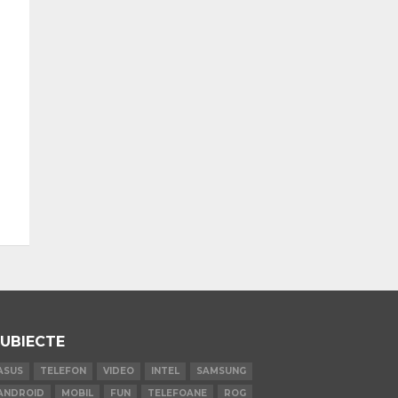
UBIECTE
ASUS
TELEFON
VIDEO
INTEL
SAMSUNG
ANDROID
MOBIL
FUN
TELEFOANE
ROG