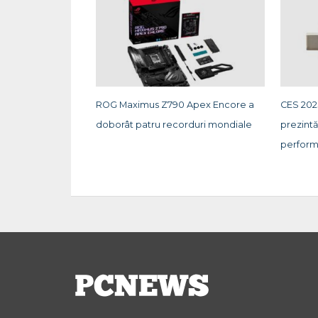
ROG Maximus Z790 Apex Encore a
CES 202
doborât patru recorduri mondiale
prezint
perform