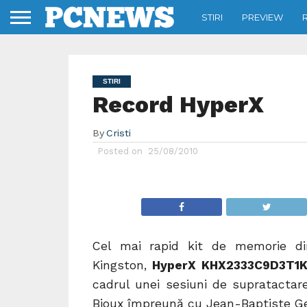
STIRI
PREVIEW
STIRI
Record HyperX
By
Cristi
Posted on
25/08/2010
Cel mai rapid kit de memorie din
Kingston,
HyperX KHX2333C9D3T1K
cadrul unei sesiuni de supratactar
Bioux împreună cu Jean-Baptiste Gera