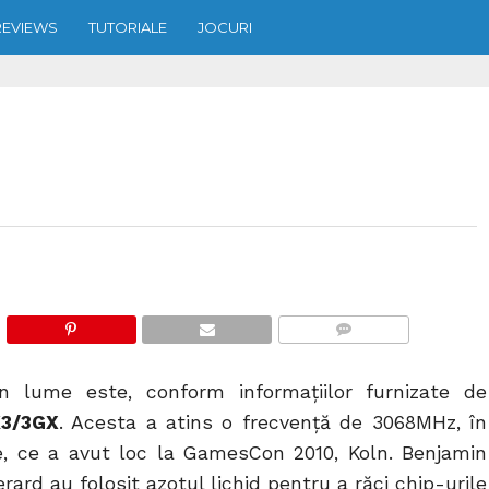
REVIEWS
TUTORIALE
JOCURI
COMMENTS
 lume este, conform informațiilor furnizate de
3/3GX
. Acesta a atins o frecvenţă de 3068MHz, în
e, ce a avut loc la GamesCon 2010, Koln. Benjamin
rd au folosit azotul lichid pentru a răci chip-urile