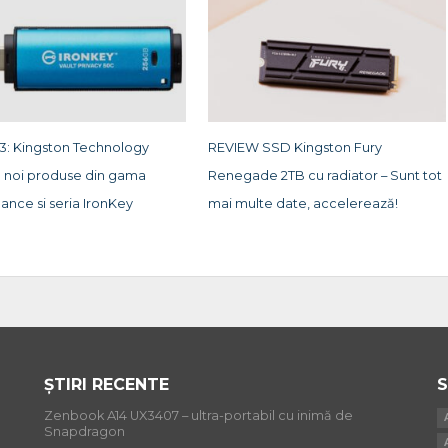
3: Kingston Technology
REVIEW SSD Kingston Fury
ă noi produse din gama
Renegade 2TB cu radiator – Sunt tot
ance si seria IronKey
mai multe date, accelerează!
ȘTIRI RECENTE
S
Zenbook A14 UX3407 – ultra-portabil cu inimă de
Snapdragon