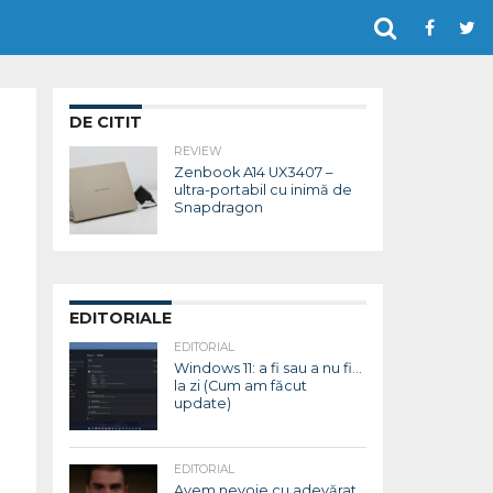
DE CITIT
REVIEW
Zenbook A14 UX3407 –
ultra-portabil cu inimă de
Snapdragon
EDITORIALE
EDITORIAL
Windows 11: a fi sau a nu fi…
la zi (Cum am făcut
update)
EDITORIAL
Avem nevoie cu adevărat