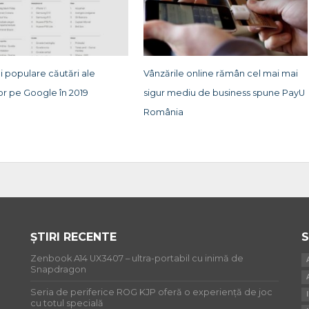
i populare căutări ale
Vânzările online rămân cel mai mai
or pe Google în 2019
sigur mediu de business spune PayU
România
ȘTIRI RECENTE
S
Zenbook A14 UX3407 – ultra-portabil cu inimă de
Snapdragon
Seria de periferice ROG KJP oferă o experiență de joc
cu totul specială