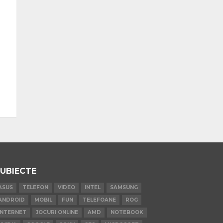
UBIECTE
ASUS
TELEFON
VIDEO
INTEL
SAMSUNG
ANDROID
MOBIL
FUN
TELEFOANE
ROG
INTERNET
JOCURI ONLINE
AMD
NOTEBOOK