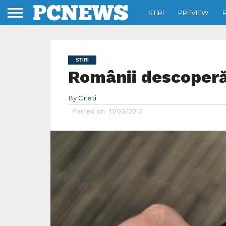
STIRI
PREVIEW
STIRI
Românii descoperă
By
Cristi
Posted on
11/03/2013