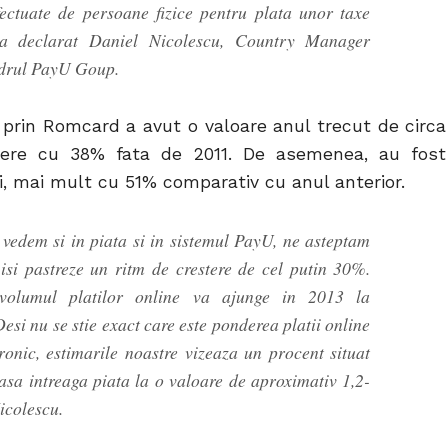
fectuate de persoane fizice pentru plata unor taxe
, a declarat Daniel Nicolescu, Country Manager
drul PayU Goup.
 prin Romcard a avut o valoare anul trecut de circa
tere cu 38% fata de 2011. De asemenea, au fost
ii, mai mult cu 51% comparativ cu anul anterior.
vedem si in piata si in sistemul PayU, ne asteptam
 isi pastreze un ritm de crestere de cel putin 30%.
 volumul platilor online va ajunge in 2013 la
si nu se stie exact care este ponderea platii online
tronic, estimarile noastre vizeaza un procent situat
sa intreaga piata la o valoare de aproximativ 1,2-
icolescu.