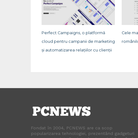
Perfect Campaigns, o platformă
Cele ma
cloud pentru campanii de marketing
românil
și automatizarea relațiilor cu clienții
Fondat în 2004, PCNEWS are ca scop
popularizarea tehnologiei, prezentând gadgeturi