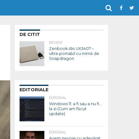
DE CITIT
REVIEW
Zenbook A14 UX3407 –
ultra-portabil cu inimă de
Snapdragon
EDITORIALE
EDITORIAL
Windows 11: a fi sau a nu fi…
la zi (Cum am făcut
update)
EDITORIAL
Avem nevoie cu adevărat