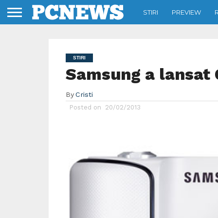
STIRI
PREVIEW
STIRI
Samsung a lansat
By
Cristi
Posted on
20/02/2013