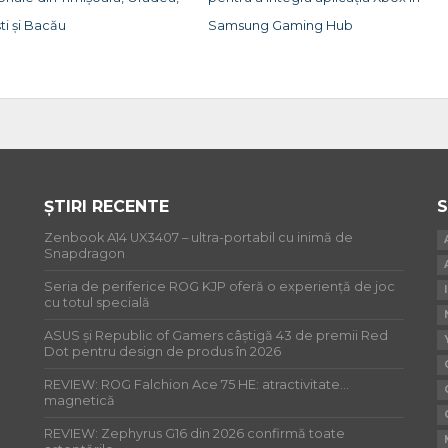
ti și Bacău
Samsung Gaming Hub
ȘTIRI RECENTE
S
Zenbook A14 UX3407 – ultra-portabil cu inimă de
Snapdragon
Seria de periferice ROG KJP oferă o experiență de joc
cu totul specială
ASUS și Republic of Gamers câștigă 43 de premii Red
Dot pentru design de produs în 2026
REVIEW: ROG Falchion Ace 75 HE: atractivitate…
magnetică
REVIEW: Zephyrus G16 din 2026 confirmă toate