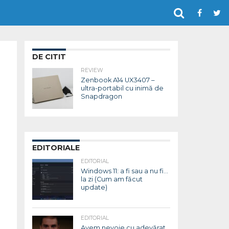
DE CITIT
REVIEW
Zenbook A14 UX3407 –
ultra-portabil cu inimă de
Snapdragon
EDITORIALE
EDITORIAL
Windows 11: a fi sau a nu fi…
la zi (Cum am făcut
update)
EDITORIAL
Avem nevoie cu adevărat