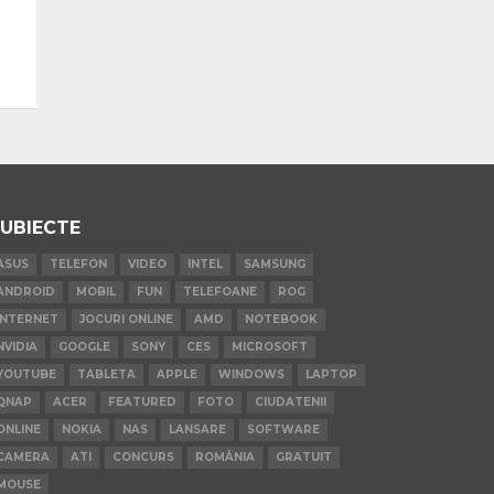
UBIECTE
ASUS
TELEFON
VIDEO
INTEL
SAMSUNG
ANDROID
MOBIL
FUN
TELEFOANE
ROG
INTERNET
JOCURI ONLINE
AMD
NOTEBOOK
NVIDIA
GOOGLE
SONY
CES
MICROSOFT
YOUTUBE
TABLETA
APPLE
WINDOWS
LAPTOP
QNAP
ACER
FEATURED
FOTO
CIUDATENII
ONLINE
NOKIA
NAS
LANSARE
SOFTWARE
CAMERA
ATI
CONCURS
ROMÂNIA
GRATUIT
MOUSE