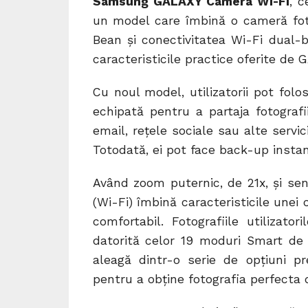
Samsung GALAXY Camera Wi-Fi
, 
un model care îmbină o cameră foto
Bean și conectivitatea Wi-Fi dual-b
caracteristicile practice oferite de 
Cu noul model, utilizatorii pot fol
echipată pentru a partaja fotografii
email, rețele sociale sau alte serv
Totodată, ei pot face back-up instan
Având zoom puternic, de 21x, și se
(Wi-Fi) îmbină caracteristicile une
comfortabil. Fotografiile utilizato
datorită celor 19 moduri Smart de f
aleagă dintr-o serie de opțiuni p
pentru a obține fotografia perfecta 