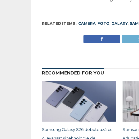
RELATED ITEMS:
CAMERA
,
FOTO
,
GALAXY
,
SAM
RECOMMENDED FOR YOU
Samsung Galaxy S26 debutează cu
Samsung
AI avansat și tehnologie de
educați