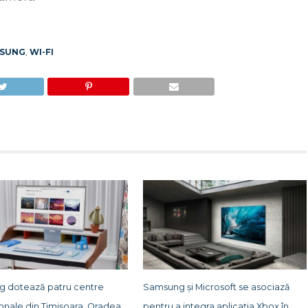
SUNG
,
WI-FI
 dotează patru centre
Samsung și Microsoft se asociază
onale din Timișoara, Oradea,
pentru a integra aplicația Xbox în