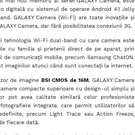
cel mai nou membru al seriei GALAXY Camera, este
 digitală cu sistemul de operare Android 4.1 Jelly
and. GALAXY Camera (Wi-Fi) are toate inovațiile și
GALAXY Camera, dar fără posibilitatea conexiunii 3G.
osi tehnologia Wi-Fi dual-band cu care camera este
le cu familia și prietenii direct de pe aparat, prin
icii de comunicații mobile, precum Samsung ChatON.
t imaginilor atunci când sunt conectați la internet.
nzor de imagine
BSI CMOS de 16M
, GALAXY Camera
i camere compacte superioare cu design-ul simplu și
rilor pot avea calitate similară celor profesioniste
otografiere integrate, care permit utilizatorilor să
redefinite, precum Light Trace sau Action Freeze,
de fiecare dată.