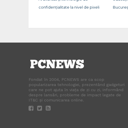
confidențialitate la nivel de pixeli
Bucureș
Fondat în 2004, PCNEWS are ca scop
popularizarea tehnologiei, prezentând gadgeturi
care ne pot ajuta în viața de zi cu zi, informând
despre lansări, probleme de impact legate de
IT&C și comunicarea online.