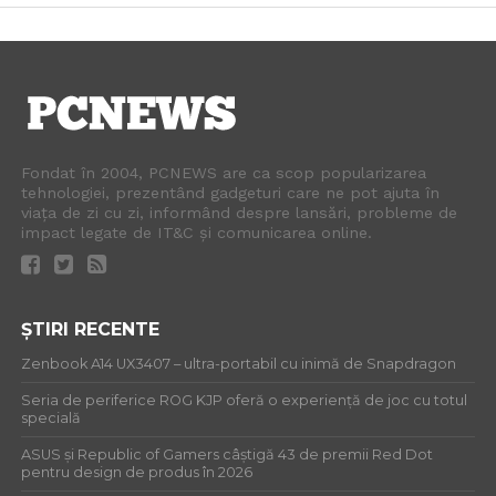
Fondat în 2004, PCNEWS are ca scop popularizarea
tehnologiei, prezentând gadgeturi care ne pot ajuta în
viața de zi cu zi, informând despre lansări, probleme de
impact legate de IT&C și comunicarea online.
ȘTIRI RECENTE
Zenbook A14 UX3407 – ultra-portabil cu inimă de Snapdragon
Seria de periferice ROG KJP oferă o experiență de joc cu totul
specială
ASUS și Republic of Gamers câștigă 43 de premii Red Dot
pentru design de produs în 2026