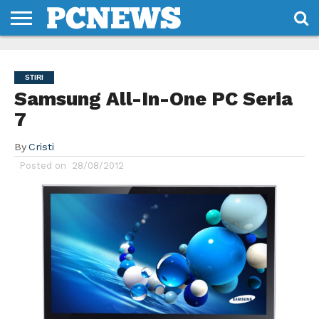
HOME
STIRI
REVIEWS
DESPRE
CONTACT
TERMENI
CODURI/LICENTE
NOI
SI
STIRI
CONDITII
Samsung All-In-One PC Seria
7
By
Cristi
Posted on
28/08/2012