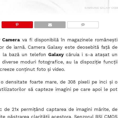
SAMSUNG GALAXY CAM
COMMENTS
y Camera
va fi disponibilă în magazinele românești
lor de iarnă. Camera Galaxy este deosebită față de
e la bază un telefon
Galaxy
căruia i s-a atașat un
a diverse moduri fotografice, au la dispoziție funcții
 creeze conținut foto și video.
 o densitate foarte mare, de 308 pixeli pe inci şi o
tilizatorilor să capteze imagini pe care apoi le pot
 de 21x permițând captarea de imagini mărite, de
ite păstrarea clarităţii acestora. Senzorul BSI CMOS