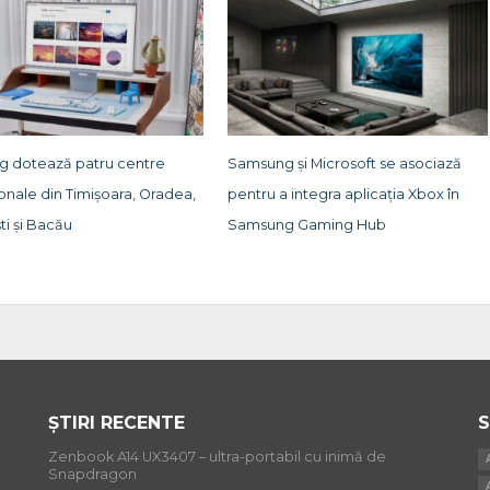
 dotează patru centre
Samsung și Microsoft se asociază
onale din Timișoara, Oradea,
pentru a integra aplicația Xbox în
ti și Bacău
Samsung Gaming Hub
ȘTIRI RECENTE
S
Zenbook A14 UX3407 – ultra-portabil cu inimă de
Snapdragon