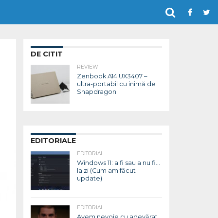
DE CITIT
REVIEW
Zenbook A14 UX3407 –
ultra-portabil cu inimă de
Snapdragon
EDITORIALE
EDITORIAL
Windows 11: a fi sau a nu fi…
la zi (Cum am făcut
update)
EDITORIAL
Avem nevoie cu adevărat