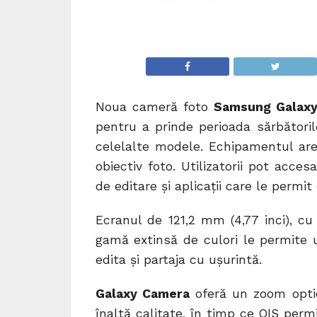
Noua cameră foto
Samsung Galax
pentru a prinde perioada sărbători
celelalte modele. Echipamentul ar
obiectiv foto. Utilizatorii pot acces
de editare și aplicații care le permit
Ecranul de 121,2 mm (4,77 inci), cu
gamă extinsă de culori le permite u
edita și partaja cu ușurintă.
Galaxy Camera
oferă un zoom optic
înaltă calitate, în timp ce OIS perm