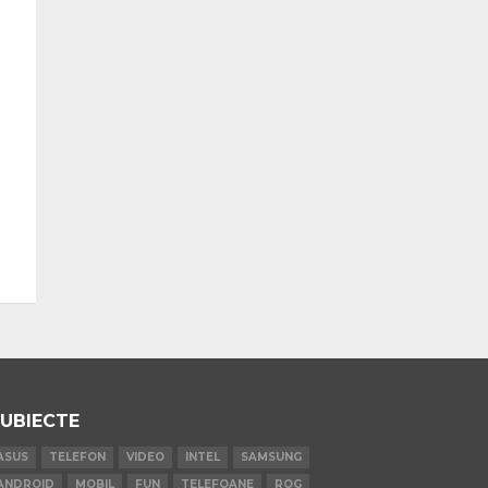
UBIECTE
ASUS
TELEFON
VIDEO
INTEL
SAMSUNG
ANDROID
MOBIL
FUN
TELEFOANE
ROG