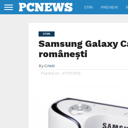
STIRI
PREVIEW
STIRI
Samsung Galaxy C
românești
By
Cristi
Posted on
27/11/2012