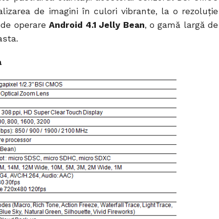
lizarea de imagini în culori vibrante, la o rezoluţie
 de operare
Android 4.1 Jelly Bean
, o gamă largă de
asta.
a