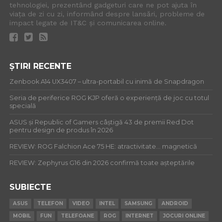
tehnologiei, prezentând gadgeturi care ne pot ajuta în
viața de zi cu zi, informând despre lansări, probleme de
impact legate de IT&C și comunicarea online.
ȘTIRI RECENTE
Zenbook A14 UX3407 – ultra-portabil cu inimă de Snapdragon
Seria de periferice ROG KJP oferă o experiență de joc cu totul
specială
ASUS și Republic of Gamers câștigă 43 de premii Red Dot
pentru design de produs în 2026
REVIEW: ROG Falchion Ace 75 HE: atractivitate… magnetică
REVIEW: Zephyrus G16 din 2026 confirmă toate așteptările
SUBIECTE
ASUS
TELEFON
VIDEO
INTEL
SAMSUNG
ANDROID
MOBIL
FUN
TELEFOANE
ROG
INTERNET
JOCURI ONLINE