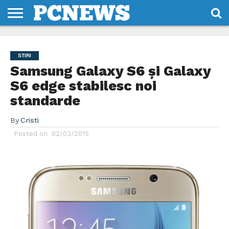
HOME
STIRI
REVIEWS
DESPRE
CONTACT
TERMENI
CODURI/LICENTE
NOI
SI
STIRI
CONDITII
Samsung Galaxy S6 și Galaxy
S6 edge stabilesc noi
standarde
By
Cristi
Posted on
02/03/2015