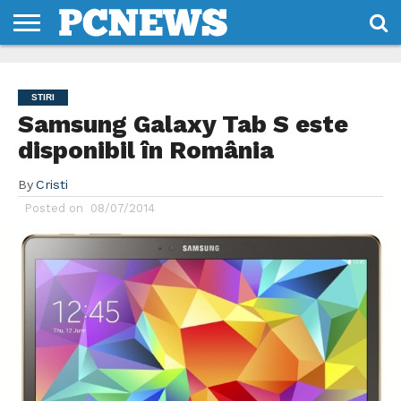
HOME
STIRI
REVIEWS
DESPRE
CONTACT
TERMENI
CODURI/LICENTE
NOI
SI
STIRI
CONDITII
Samsung Galaxy Tab S este
disponibil în România
By
Cristi
Posted on
08/07/2014