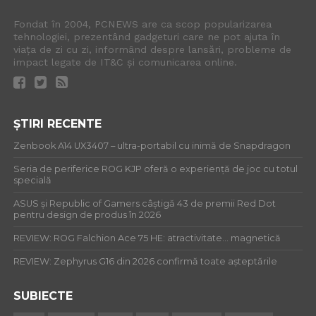
Fondat în 2004, PCNEWS are ca scop popularizarea
tehnologiei, prezentând gadgeturi care ne pot ajuta în
viața de zi cu zi, informând despre lansări, probleme de
impact legate de IT&C și comunicarea online.
ȘTIRI RECENTE
Zenbook A14 UX3407 – ultra-portabil cu inimă de Snapdragon
Seria de periferice ROG KJP oferă o experiență de joc cu totul
specială
ASUS și Republic of Gamers câștigă 43 de premii Red Dot
pentru design de produs în 2026
REVIEW: ROG Falchion Ace 75 HE: atractivitate… magnetică
REVIEW: Zephyrus G16 din 2026 confirmă toate așteptările
SUBIECTE