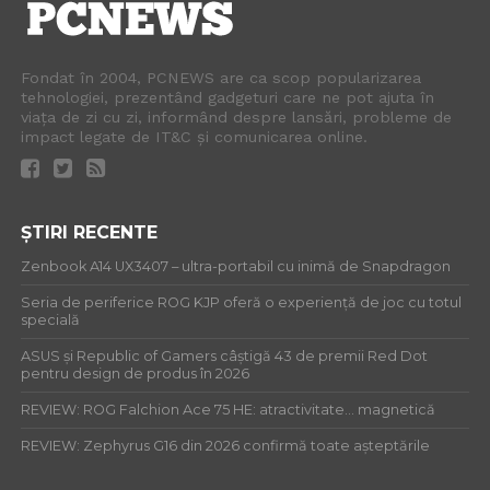
Fondat în 2004, PCNEWS are ca scop popularizarea
tehnologiei, prezentând gadgeturi care ne pot ajuta în
viața de zi cu zi, informând despre lansări, probleme de
impact legate de IT&C și comunicarea online.
ȘTIRI RECENTE
Zenbook A14 UX3407 – ultra-portabil cu inimă de Snapdragon
Seria de periferice ROG KJP oferă o experiență de joc cu totul
specială
ASUS și Republic of Gamers câștigă 43 de premii Red Dot
pentru design de produs în 2026
REVIEW: ROG Falchion Ace 75 HE: atractivitate… magnetică
REVIEW: Zephyrus G16 din 2026 confirmă toate așteptările