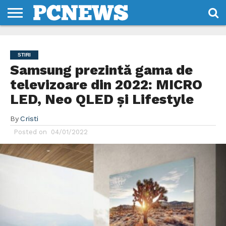
HOME
STIRI
REVIEWS
DESPRE
CONTACT
TERMENI
CODURI/LICENTE
NOI
SI
STIRI
CONDITII
Samsung prezintă gama de
televizoare din 2022: MICRO
LED, Neo QLED și Lifestyle
By
Cristi
Posted on
04/01/2022