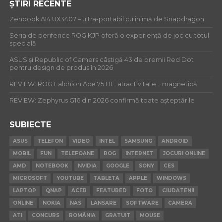
ȘTIRI RECENTE
Zenbook A14 UX3407 – ultra-portabil cu inimă de Snapdragon
Seria de periferice ROG KJP oferă o experiență de joc cu totul
specială
ASUS și Republic of Gamers câștigă 43 de premii Red Dot
pentru design de produs în 2026
REVIEW: ROG Falchion Ace 75 HE: atractivitate… magnetică
REVIEW: Zephyrus G16 din 2026 confirmă toate așteptările
SUBIECTE
ASUS
TELEFON
VIDEO
INTEL
SAMSUNG
ANDROID
MOBIL
FUN
TELEFOANE
ROG
INTERNET
JOCURI ONLINE
AMD
NOTEBOOK
NVIDIA
GOOGLE
SONY
CES
MICROSOFT
YOUTUBE
TABLETA
APPLE
WINDOWS
LAPTOP
QNAP
ACER
FEATURED
FOTO
CIUDATENII
ONLINE
NOKIA
NAS
LANSARE
SOFTWARE
CAMERA
ATI
CONCURS
ROMÂNIA
GRATUIT
MOUSE