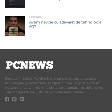
EDITORIAL
Avem nevoie cu adevărat de tehnologia
5G?
Fondat în 2004, PCNEWS are ca scop popularizarea
tehnologiei, prezentând gadgeturi care ne pot ajuta în
viața de zi cu zi, informând despre lansări, probleme de
impact legate de IT&C și comunicarea online.