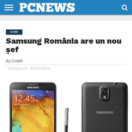
HOME
STIRI
REVIEWS
DESPRE
CONTACT
TERMENI
CODURI/LICENTE
NOI
SI
STIRI
CONDITII
Samsung România are un nou
șef
By
Cristi
Posted on
30/01/2014