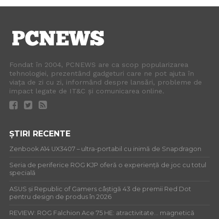
Fondat în 2004, PCNEWS are ca scop popularizarea
tehnologiei, prezentând gadgeturi care ne pot ajuta în
viața de zi cu zi, informând despre lansări, probleme de
impact legate de IT&C și comunicarea online.
ȘTIRI RECENTE
Zenbook A14 UX3407 – ultra-portabil cu inimă de Snapdragon
Seria de periferice ROG KJP oferă o experiență de joc cu totul
specială
ASUS și Republic of Gamers câștigă 43 de premii Red Dot
pentru design de produs în 2026
REVIEW: ROG Falchion Ace 75 HE: atractivitate… magnetică