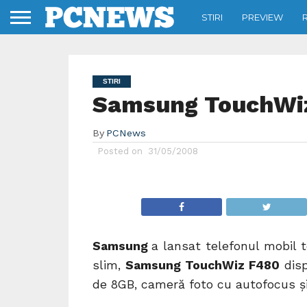
STIRI
PREVIEW
STIRI
Samsung TouchWi
By
PCNews
Posted on
31/05/2008
Samsung
a lansat telefonul mobil
slim,
Samsung TouchWiz F480
disp
de 8GB, cameră foto cu autofocus şi