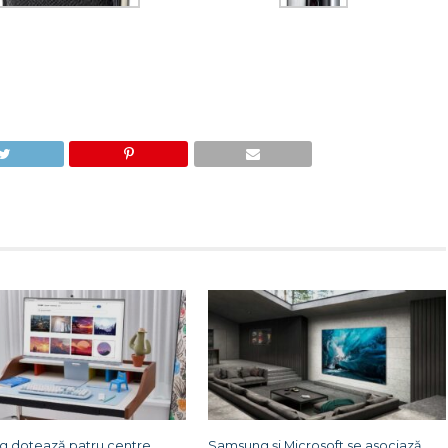
 dotează patru centre
Samsung și Microsoft se asociază