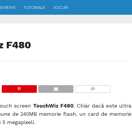
REVIEWS
TUTORIALE
JOCURI
z F480
COMMENTS
 touch screen
TouchWiz F480
. Chiar dacă este ultra
une de 240MB memorie flash, un card de memorie
 5 megapixeli.