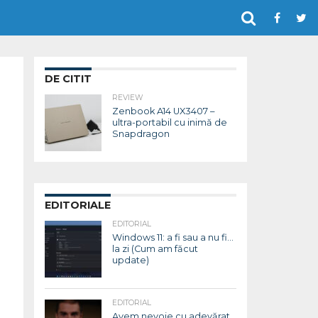
DE CITIT
REVIEW
Zenbook A14 UX3407 –
ultra-portabil cu inimă de
Snapdragon
EDITORIALE
EDITORIAL
Windows 11: a fi sau a nu fi…
la zi (Cum am făcut
update)
EDITORIAL
Avem nevoie cu adevărat