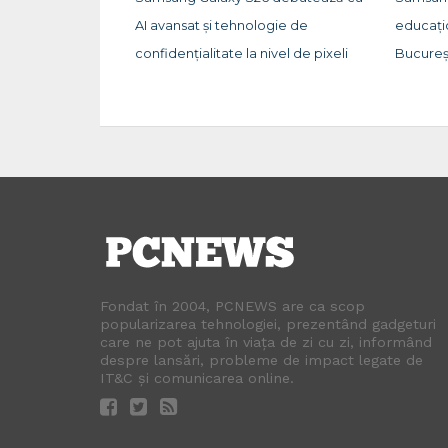
AI avansat și tehnologie de
educați
confidențialitate la nivel de pixeli
Bucureș
Fondat în 2004, PCNEWS are ca scop
popularizarea tehnologiei, prezentând gadgeturi
care ne pot ajuta în viața de zi cu zi, informând
despre lansări, probleme de impact legate de
IT&C și comunicarea online.