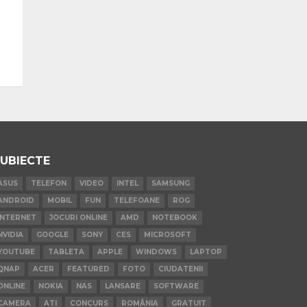
UBIECTE
ASUS
TELEFON
VIDEO
INTEL
SAMSUNG
ANDROID
MOBIL
FUN
TELEFOANE
ROG
INTERNET
JOCURI ONLINE
AMD
NOTEBOOK
NVIDIA
GOOGLE
SONY
CES
MICROSOFT
YOUTUBE
TABLETA
APPLE
WINDOWS
LAPTOP
QNAP
ACER
FEATURED
FOTO
CIUDATENII
ONLINE
NOKIA
NAS
LANSARE
SOFTWARE
CAMERA
ATI
CONCURS
ROMÂNIA
GRATUIT