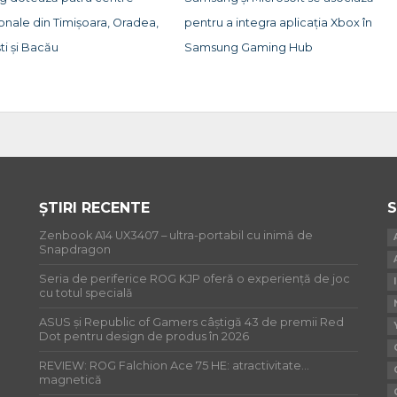
onale din Timișoara, Oradea,
pentru a integra aplicația Xbox în
ti și Bacău
Samsung Gaming Hub
ȘTIRI RECENTE
S
Zenbook A14 UX3407 – ultra-portabil cu inimă de
Snapdragon
Seria de periferice ROG KJP oferă o experiență de joc
cu totul specială
ASUS și Republic of Gamers câștigă 43 de premii Red
Dot pentru design de produs în 2026
REVIEW: ROG Falchion Ace 75 HE: atractivitate…
magnetică