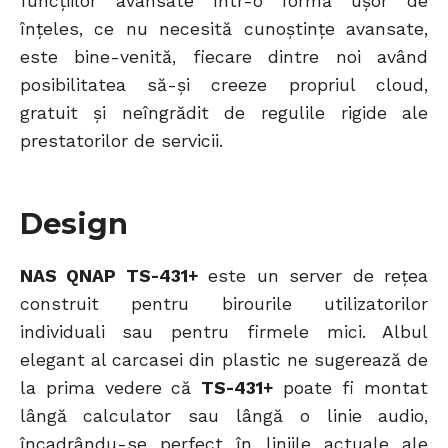
funcțiilor avansate într-o formă ușor de
înțeles, ce nu necesită cunoștințe avansate,
este bine-venită, fiecare dintre noi având
posibilitatea să-și creeze propriul cloud,
gratuit și neîngrădit de regulile rigide ale
prestatorilor de servicii.
Design
NAS QNAP TS-431+
este un server de rețea
construit pentru birourile utilizatorilor
individuali sau pentru firmele mici. Albul
elegant al carcasei din plastic ne sugerează de
la prima vedere că
TS-431+
poate fi montat
lângă calculator sau lângă o linie audio,
încadrându-se perfect în liniile actuale ale