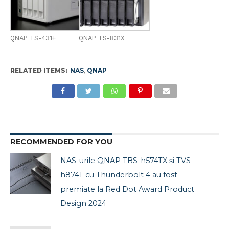
QNAP TS-431+
QNAP TS-831X
RELATED ITEMS:
NAS
,
QNAP
RECOMMENDED FOR YOU
NAS-urile QNAP TBS-h574TX și TVS-
h874T cu Thunderbolt 4 au fost
premiate la Red Dot Award Product
Design 2024