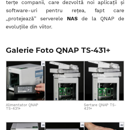
terțe companii, care dezvoltă noi aplicații și
software-uri pentru rețea, fapt care
„protejează” serverele
NAS
de la QNAP de
evoluțiile din viitor.
Galerie Foto QNAP TS-431+
Alimentator QNAP
Sertare QNAP TS-
TS-431+
431+