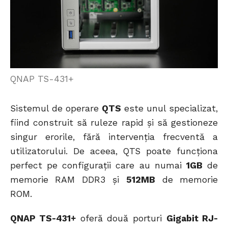
QNAP TS-431+
Sistemul de operare
QTS
este unul specializat,
fiind construit să ruleze rapid și să gestioneze
singur erorile, fără intervenția frecventă a
utilizatorului. De aceea, QTS poate funcționa
perfect pe configurații care au numai
1GB
de
memorie RAM DDR3 și
512MB
de memorie
ROM.
QNAP TS-431+
oferă două porturi
Gigabit RJ-