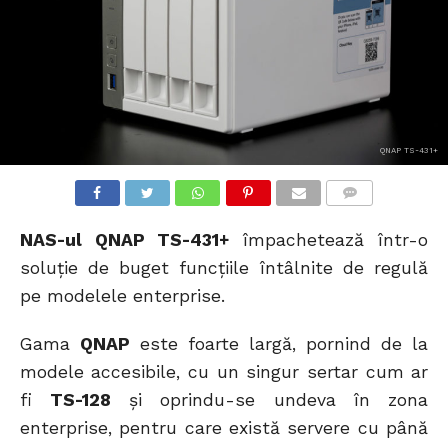
QNAP TS-431+
COMMENTS
NAS-ul QNAP TS-431+
împachetează într-o
soluție de buget funcțiile întâlnite de regulă
pe modelele enterprise.
Gama
QNAP
este foarte largă, pornind de la
modele accesibile, cu un singur sertar cum ar
fi
TS-128
și oprindu-se undeva în zona
enterprise, pentru care există servere cu până