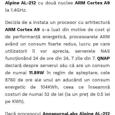
Alpine AL-212
cu două nuclee
ARM Cortex A9
la 1.4GHz.
Decizia de a instala un procesor cu arhitectură
ARM Cortex A9
s-a luat din motive de cost și
de performanță energetică, procesoarele ARM
având un consum foarte redus, lucru pe care
utilizatorii îl vor aprecia, serverele NAS
funcționând 24 de ore din 24, 7 zile din 7.
QNAP
declară despre serverul său că are un consum
de numai
11.89W
în regim de așteptare, cele
8760 de ore ale unui an aducând un consum
energetic de 104KWh, ceea ce înseamnă
costuri de numai 52 de lei (la un preț de 0.5 lei
pe KWh).
Dacă procesorul
AnnapurnaLabs Alpine AL-212