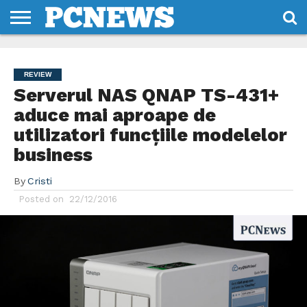
HOME
STIRI
REVIEWS
DESPRE
CONTACT
TERMENI
CODURI/LICENTE
NOI
SI
REVIEW
CONDITII
Serverul NAS QNAP TS-431+
aduce mai aproape de
utilizatori funcțiile modelelor
business
By
Cristi
Posted on
22/12/2016