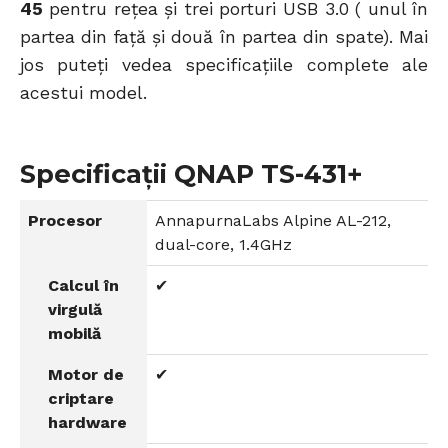
45
pentru rețea și trei porturi USB 3.0 ( unul în
partea din față și două în partea din spate). Mai
jos puteți vedea specificațiile complete ale
acestui model.
Specificații QNAP TS-431+
Procesor
AnnapurnaLabs Alpine AL-212,
dual-core, 1.4GHz
Calcul în
✔
virgulă
mobilă
Motor de
✔
criptare
hardware