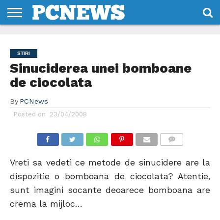
HOME
STIRI
REVIEWS
DESPRE
CONTACT
TERMENI
CODURI/LICENTE
NOI
SI
STIRI
CONDITII
Sinuciderea unei bomboane
de ciocolata
By
PCNews
Posted on
23/04/2008
COMMENTS
Vreti sa vedeti ce metode de sinucidere are la
dispozitie o bomboana de ciocolata? Atentie,
sunt imagini socante deoarece bomboana are
crema la mijloc…