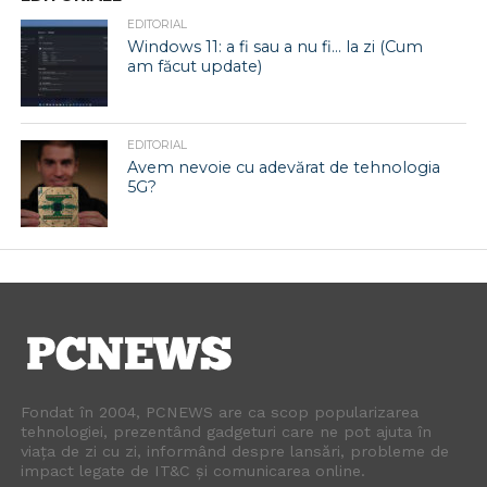
EDITORIAL
Windows 11: a fi sau a nu fi… la zi (Cum
am făcut update)
EDITORIAL
Avem nevoie cu adevărat de tehnologia
5G?
Fondat în 2004, PCNEWS are ca scop popularizarea
tehnologiei, prezentând gadgeturi care ne pot ajuta în
viața de zi cu zi, informând despre lansări, probleme de
impact legate de IT&C și comunicarea online.