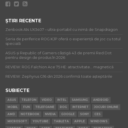
ȘTIRI RECENTE
Zenbook A14 UX3407 – ultra-portabil cu inimă de Snapdragon
Seria de periferice ROG KJP oferă o experiență de joc cu totul
specială
ASUS și Republic of Gamers câștigă 43 de premii Red Dot
pentru design de produs în 2026
REVIEW: ROG Falchion Ace 75 HE: atractivitate… magnetică
REVIEW: Zephyrus G16 din 2026 confirmă toate așteptările
SUBIECTE
ASUS
TELEFON
VIDEO
INTEL
SAMSUNG
ANDROID
MOBIL
FUN
TELEFOANE
ROG
INTERNET
JOCURI ONLINE
AMD
NOTEBOOK
NVIDIA
GOOGLE
SONY
CES
MICROSOFT
YOUTUBE
TABLETA
APPLE
WINDOWS