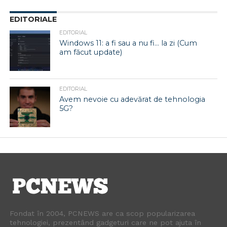
EDITORIALE
EDITORIAL
Windows 11: a fi sau a nu fi… la zi (Cum
am făcut update)
EDITORIAL
Avem nevoie cu adevărat de tehnologia
5G?
Fondat în 2004, PCNEWS are ca scop popularizarea
tehnologiei, prezentând gadgeturi care ne pot ajuta în