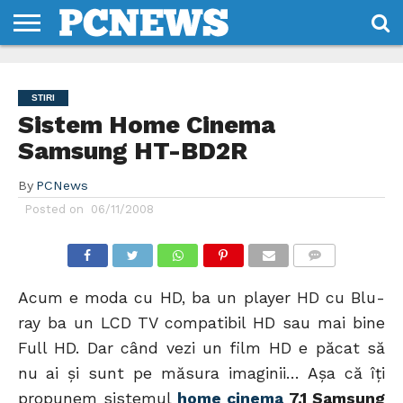
HOME
STIRI
REVIEWS
DESPRE
CONTACT
TERMENI
CODURI/LICENTE
NOI
SI
STIRI
CONDITII
Sistem Home Cinema
Samsung HT-BD2R
By
PCNews
Posted on
06/11/2008
COMMENTS
Acum e moda cu HD, ba un player HD cu Blu-
ray ba un LCD TV compatibil HD sau mai bine
Full HD. Dar când vezi un film HD e păcat să
nu ai şi sunt pe măsura imaginii… Aşa că îţi
propunem sistemul
home cinema
7.1 Samsung