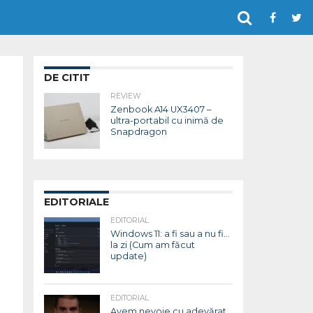
DE CITIT
REVIEW
Zenbook A14 UX3407 –
ultra-portabil cu inimă de
Snapdragon
EDITORIALE
EDITORIAL
Windows 11: a fi sau a nu fi…
la zi (Cum am făcut
update)
EDITORIAL
Avem nevoie cu adevărat