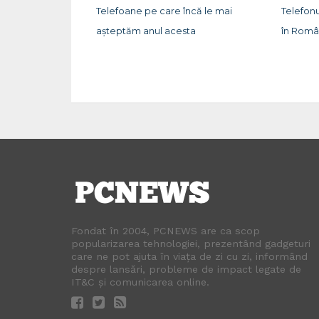
Telefoane pe care încă le mai
Telefonu
așteptăm anul acesta
în Româ
Fondat în 2004, PCNEWS are ca scop
popularizarea tehnologiei, prezentând gadgeturi
care ne pot ajuta în viața de zi cu zi, informând
despre lansări, probleme de impact legate de
IT&C și comunicarea online.