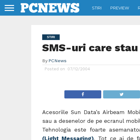
STIRI
PREVIEW
STIRI
SMS-uri care stau 
By
PCNews
Posted on
07/12/2004
Acesoriile Sun Data’s Airbeam Mobi
sau a desenelor de pe ecranul mobil
Tehnologia este foarte asemanato
(Light Messaging)
. Tot ce ai de f