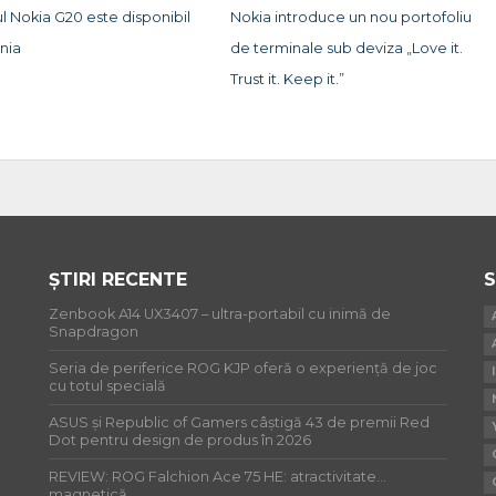
l Nokia G20 este disponibil
Nokia introduce un nou portofoliu
nia
de terminale sub deviza „Love it.
Trust it. Keep it.”
ȘTIRI RECENTE
S
Zenbook A14 UX3407 – ultra-portabil cu inimă de
Snapdragon
Seria de periferice ROG KJP oferă o experiență de joc
cu totul specială
ASUS și Republic of Gamers câștigă 43 de premii Red
Dot pentru design de produs în 2026
REVIEW: ROG Falchion Ace 75 HE: atractivitate…
magnetică