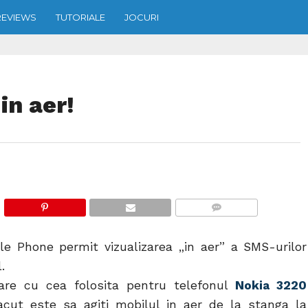
REVIEWS
TUTORIALE
JOCURI
in aer!
COMMENTS
le Phone permit vizualizarea „in aer” a SMS-urilor
.
are cu cea folosita pentru telefonul
Nokia 3220
acut este sa agiti mobilul in aer de la stanga la