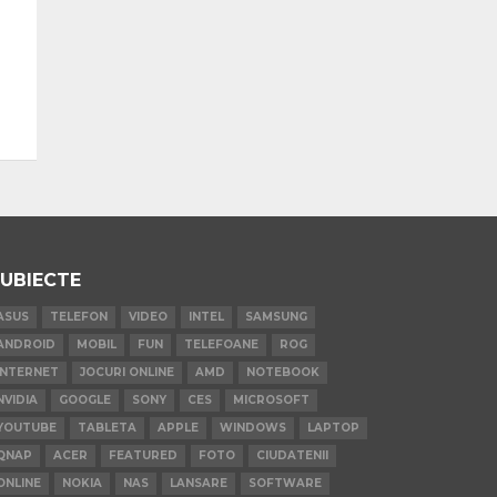
UBIECTE
ASUS
TELEFON
VIDEO
INTEL
SAMSUNG
ANDROID
MOBIL
FUN
TELEFOANE
ROG
INTERNET
JOCURI ONLINE
AMD
NOTEBOOK
NVIDIA
GOOGLE
SONY
CES
MICROSOFT
YOUTUBE
TABLETA
APPLE
WINDOWS
LAPTOP
QNAP
ACER
FEATURED
FOTO
CIUDATENII
ONLINE
NOKIA
NAS
LANSARE
SOFTWARE