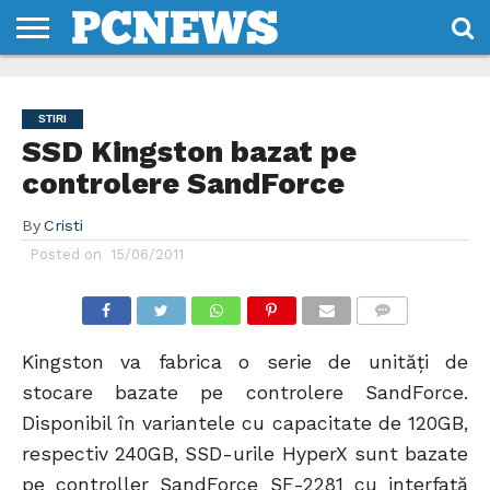
HOME
STIRI
REVIEWS
DESPRE
CONTACT
TERMENI
CODURI/LICENTE
NOI
SI
STIRI
CONDITII
SSD Kingston bazat pe
controlere SandForce
By
Cristi
Posted on
15/06/2011
COMMENTS
Kingston va fabrica o serie de unități de
stocare bazate pe controlere SandForce.
Disponibil în variantele cu capacitate de 120GB,
respectiv 240GB, SSD-urile HyperX sunt bazate
pe controller SandForce SF-2281 cu interfaţă