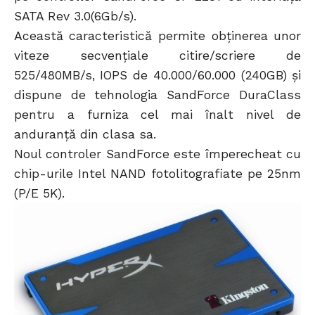
SATA Rev 3.0(6Gb/s).
Această caracteristică permite obţinerea unor
viteze secvenţiale citire/scriere de
525/480MB/s, IOPS de 40.000/60.000 (240GB) şi
dispune de tehnologia SandForce DuraClass
pentru a furniza cel mai înalt nivel de
anduranţă din clasa sa.
Noul controler SandForce este împerecheat cu
chip-urile Intel NAND fotolitografiate pe 25nm
(P/E 5K).