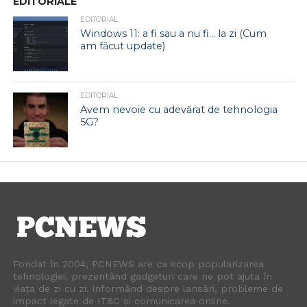
EDITORIALE
EDITORIAL
Windows 11: a fi sau a nu fi… la zi (Cum
am făcut update)
EDITORIAL
Avem nevoie cu adevărat de tehnologia
5G?
Fondat în 2004, PCNEWS are ca scop popularizarea
tehnologiei, prezentând gadgeturi care ne pot ajuta în
viața de zi cu zi, informând despre lansări, probleme de
impact legate de IT&C și comunicarea online.