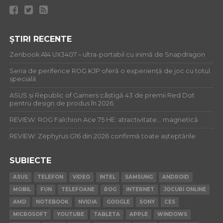
ȘTIRI RECENTE
Zenbook A14 UX3407 – ultra-portabil cu inimă de Snapdragon
Seria de periferice ROG KJP oferă o experiență de joc cu totul
specială
ASUS și Republic of Gamers câștigă 43 de premii Red Dot
pentru design de produs în 2026
REVIEW: ROG Falchion Ace 75 HE: atractivitate… magnetică
REVIEW: Zephyrus G16 din 2026 confirmă toate așteptările
SUBIECTE
ASUS
TELEFON
VIDEO
INTEL
SAMSUNG
ANDROID
MOBIL
FUN
TELEFOANE
ROG
INTERNET
JOCURI ONLINE
AMD
NOTEBOOK
NVIDIA
GOOGLE
SONY
CES
MICROSOFT
YOUTUBE
TABLETA
APPLE
WINDOWS