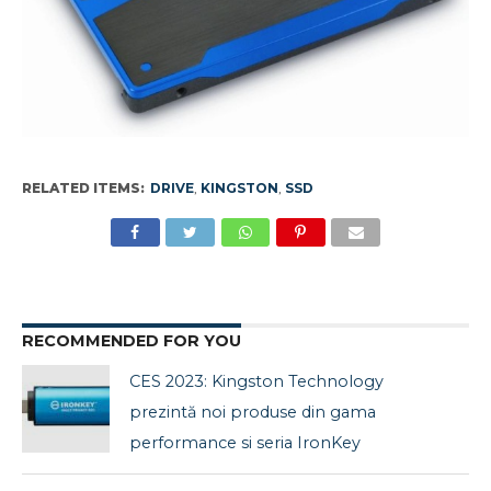
RELATED ITEMS:
DRIVE
,
KINGSTON
,
SSD
RECOMMENDED FOR YOU
CES 2023: Kingston Technology
prezintă noi produse din gama
performance si seria IronKey