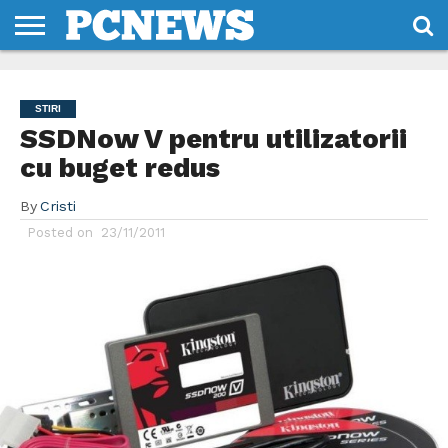
HOME
STIRI
REVIEWS
DESPRE
CONTACT
TERMENI
CODURI/LICENTE
NOI
SI
STIRI
CONDITII
SSDNow V pentru utilizatorii
cu buget redus
By
Cristi
Posted on
23/11/2011