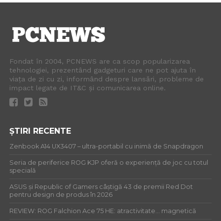
Fondat în 2004, PCNEWS are ca scop popularizarea
tehnologiei, prezentând gadgeturi care ne pot ajuta în
viața de zi cu zi, informând despre lansări, probleme de
impact legate de IT&C și comunicarea online.
ȘTIRI RECENTE
Zenbook A14 UX3407 – ultra-portabil cu inimă de Snapdragon
Seria de periferice ROG KJP oferă o experiență de joc cu totul
specială
ASUS și Republic of Gamers câștigă 43 de premii Red Dot
pentru design de produs în 2026
REVIEW: ROG Falchion Ace 75 HE: atractivitate… magnetică