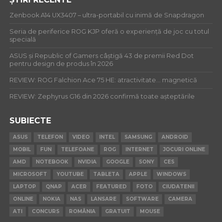
Zenbook A14 UX3407 – ultra-portabil cu inimă de Snapdragon
Seria de periferice ROG KJP oferă o experiență de joc cu totul
specială
ASUS și Republic of Gamers câștigă 43 de premii Red Dot
pentru design de produs în 2026
REVIEW: ROG Falchion Ace 75 HE: atractivitate… magnetică
REVIEW: Zephyrus G16 din 2026 confirmă toate așteptările
SUBIECTE
ASUS
TELEFON
VIDEO
INTEL
SAMSUNG
ANDROID
MOBIL
FUN
TELEFOANE
ROG
INTERNET
JOCURI ONLINE
AMD
NOTEBOOK
NVIDIA
GOOGLE
SONY
CES
MICROSOFT
YOUTUBE
TABLETA
APPLE
WINDOWS
LAPTOP
QNAP
ACER
FEATURED
FOTO
CIUDATENII
ONLINE
NOKIA
NAS
LANSARE
SOFTWARE
CAMERA
ATI
CONCURS
ROMÂNIA
GRATUIT
MOUSE