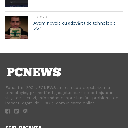
EDITORIAL
Avem nevoie cu adevărat de tehnologia
5G?
Fondat în 2004, PCNEWS are ca scop popularizarea
tehnologiei, prezentând gadgeturi care ne pot ajuta în
viața de zi cu zi, informând despre lansări, probleme de
impact legate de IT&C și comunicarea online.
ȘTIRI RECENTE