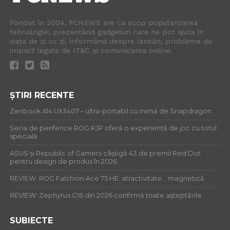
Fondat în 2004, PCNEWS are ca scop popularizarea
tehnologiei, prezentând gadgeturi care ne pot ajuta în
viața de zi cu zi, informând despre lansări, probleme de
impact legate de IT&C și comunicarea online.
ȘTIRI RECENTE
Zenbook A14 UX3407 – ultra-portabil cu inimă de Snapdragon
Seria de periferice ROG KJP oferă o experiență de joc cu totul
specială
ASUS și Republic of Gamers câștigă 43 de premii Red Dot
pentru design de produs în 2026
REVIEW: ROG Falchion Ace 75 HE: atractivitate… magnetică
REVIEW: Zephyrus G16 din 2026 confirmă toate așteptările
SUBIECTE