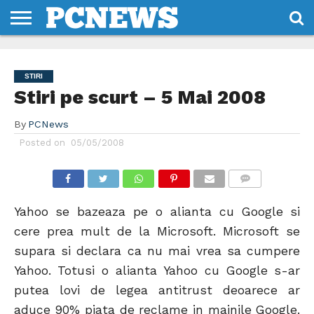
HOME
STIRI
REVIEWS
DESPRE
CONTACT
TERMENI
CODURI/LICENTE
NOI
SI
STIRI
CONDITII
Stiri pe scurt – 5 Mai 2008
By
PCNews
Posted on
05/05/2008
COMMENTS
Yahoo se bazeaza pe o alianta cu Google si
cere prea mult de la Microsoft. Microsoft se
supara si declara ca nu mai vrea sa cumpere
Yahoo. Totusi o alianta Yahoo cu Google s-ar
putea lovi de legea antitrust deoarece ar
aduce 90% piata de reclame in mainile Google.