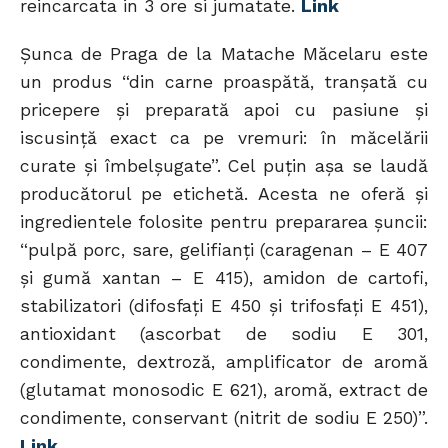
reincarcata in 3 ore si jumatate.
Link
Şunca de Praga de la Ma­tache Măcelaru este
un produs “din carne proas­pătă, tranşată cu
pricepere şi preparată apoi cu pasiune şi
iscusinţă exact ca pe vremuri: în măcelării
curate şi îmbelşugate”. Cel puţin aşa se laudă
pro­ducătorul pe etichetă. Acesta ne oferă şi
ingredientele folosite pentru prepararea şuncii:
“pulpă porc, sare, gelifianţi (caragenan – E 407
şi gumă xantan – E 415), amidon de cartofi,
stabilizatori (difosfaţi E 450 şi trifosfaţi E 451),
antioxidant (ascorbat de sodiu E 301,
condimente, dextroză, amplificator de aromă
(glutamat monosodic E 621), aromă, extract de
condimente, conservant (nitrit de sodiu E 250)”.
Link