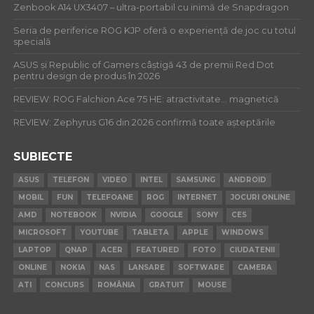
Zenbook A14 UX3407 – ultra-portabil cu inimă de Snapdragon
Seria de periferice ROG KJP oferă o experiență de joc cu totul
specială
ASUS și Republic of Gamers câștigă 43 de premii Red Dot
pentru design de produs în 2026
REVIEW: ROG Falchion Ace 75 HE: atractivitate… magnetică
REVIEW: Zephyrus G16 din 2026 confirmă toate așteptările
SUBIECTE
ASUS
TELEFON
VIDEO
INTEL
SAMSUNG
ANDROID
MOBIL
FUN
TELEFOANE
ROG
INTERNET
JOCURI ONLINE
AMD
NOTEBOOK
NVIDIA
GOOGLE
SONY
CES
MICROSOFT
YOUTUBE
TABLETA
APPLE
WINDOWS
LAPTOP
QNAP
ACER
FEATURED
FOTO
CIUDATENII
ONLINE
NOKIA
NAS
LANSARE
SOFTWARE
CAMERA
ATI
CONCURS
ROMÂNIA
GRATUIT
MOUSE