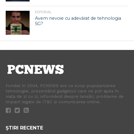
EDITORIAL
Avem nevoie cu adevărat de tehnologia
5G?
Fondat în 2004, PCNEWS are ca scop popularizarea
tehnologiei, prezentând gadgeturi care ne pot ajuta în
viața de zi cu zi, informând despre lansări, probleme de
impact legate de IT&C și comunicarea online.
ȘTIRI RECENTE