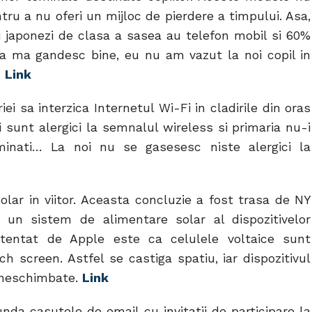
ru a nu oferi un mijloc de pierdere a timpului. Asa,
ii japonezi de clasa a sasea au telefon mobil si 60%
a ma gandesc bine, eu nu am vazut la noi copil in
…
Link
i sa interzica Internetul Wi-Fi in cladirile din oras
 sunt alergici la semnalul wireless si primaria nu-i
minati… La noi nu se gasesesc niste alergici la
olar in viitor. Aceasta concluzie a fost trasa de NY
un sistem de alimentare solar al dispozitivelor
tentat de Apple este ca celulele voltaice sunt
h screen. Astfel se castiga spatiu, iar dispozitivul
e neschimbate.
Link
nda casutele de email cu invitatii de participare la