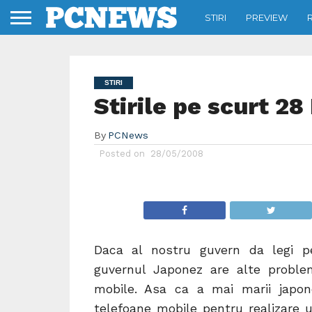
STIRI
PREVIEW
STIRI
Stirile pe scurt 2
By
PCNews
Posted on
28/05/2008
Daca al nostru guvern da legi pe
guvernul Japonez are alte problem
mobile. Asa ca a mai marii japon
telefoane mobile pentru realizare 