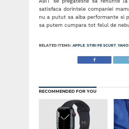
ABIT se pregateste sa renunte la
satisfaca dorintele companiei mama,
nu a putut sa aiba performante si pr
sa putem cumpara tot felul de nebu
RELATED ITEMS:
APPLE
,
STIRI PE SCURT
,
YAHO
RECOMMENDED FOR YOU