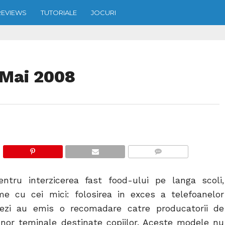
REVIEWS
TUTORIALE
JOCURI
8 Mai 2008
COMMENTS
ntru interzicerea fast food-ului pe langa scoli,
e cu cei mici: folosirea in exces a telefoanelor
ezi au emis o recomadare catre producatorii de
unor teminale destinate copiilor. Aceste modele nu