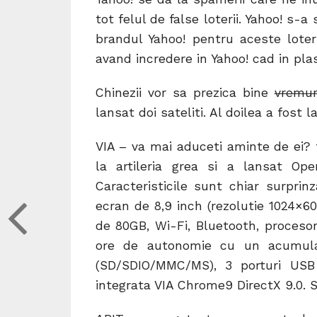
tot felul de false loterii. Yahoo! s-
brandul Yahoo! pentru aceste loteri
avand incredere in Yahoo! cad in pla
Chinezii vor sa prezica bine
vremur
lansat doi sateliti. Al doilea a fost
VIA – va mai aduceti aminte de ei? 
la artileria grea si a lansat Op
Caracteristicile sunt chiar surpri
ecran de 8,9 inch (rezolutie 1024×6
de 80GB, Wi-Fi, Bluetooth, proces
ore de autonomie cu un acumulat
(SD/SDIO/MMC/MS), 3 porturi USB 2
integrata VIA Chrome9 DirectX 9.0. 