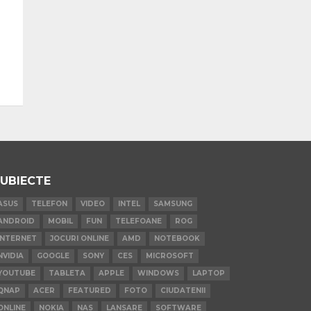
UBIECTE
ASUS
TELEFON
VIDEO
INTEL
SAMSUNG
ANDROID
MOBIL
FUN
TELEFOANE
ROG
INTERNET
JOCURI ONLINE
AMD
NOTEBOOK
NVIDIA
GOOGLE
SONY
CES
MICROSOFT
YOUTUBE
TABLETA
APPLE
WINDOWS
LAPTOP
QNAP
ACER
FEATURED
FOTO
CIUDATENII
ONLINE
NOKIA
NAS
LANSARE
SOFTWARE