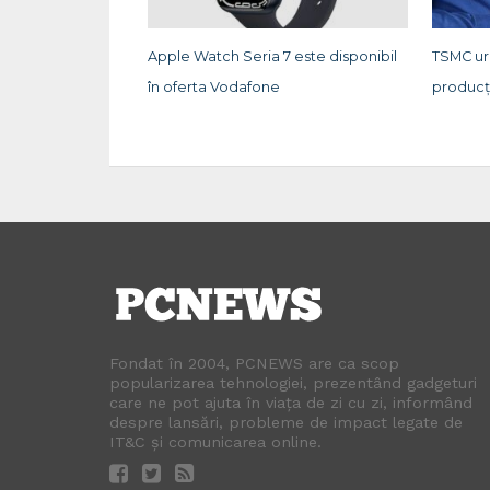
Apple Watch Seria 7 este disponibil
TSMC u
în oferta Vodafone
producț
Fondat în 2004, PCNEWS are ca scop
popularizarea tehnologiei, prezentând gadgeturi
care ne pot ajuta în viața de zi cu zi, informând
despre lansări, probleme de impact legate de
IT&C și comunicarea online.