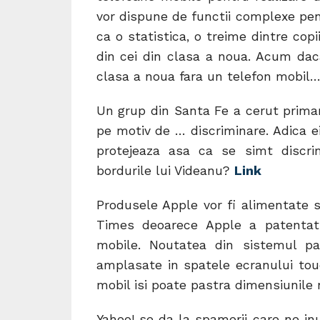
vor dispune de functii complexe pent
ca o statistica, o treime dintre cop
din cei din clasa a noua. Acum dac
clasa a noua fara un telefon mobil
Un grup din Santa Fe a cerut primarie
pe motiv de … discriminare. Adica ei
protejeaza asa ca se simt discri
bordurile lui Videanu?
Link
Produsele Apple vor fi alimentate s
Times deoarece Apple a patentat 
mobile. Noutatea din sistemul pa
amplasate in spatele ecranului touc
mobil isi poate pastra dimensiunil
Yahoo! se da la spamerii care ne inu