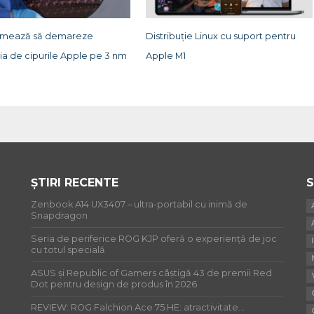
rmează să demareze
Distribuție Linux cu suport pentru
ia de cipurile Apple pe 3 nm
Apple M1
ȘTIRI RECENTE
S
Zenbook A14 UX3407 – ultra-portabil cu inimă de
Snapdragon
Seria de periferice ROG KJP oferă o experiență de joc
cu totul specială
ASUS și Republic of Gamers câștigă 43 de premii Red
Dot pentru design de produs în 2026
REVIEW: ROG Falchion Ace 75 HE: atractivitate…