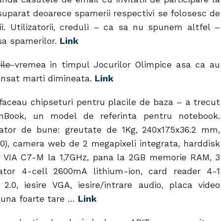
a suparat deoarece spamerii respectivi se folosesc de
i. Utilizatorii, creduli – ca sa nu spunem altfel –
sa spamerilor.
Link
ile
vremea in timpul Jocurilor Olimpice asa ca au
 lansat marti dimineata.
Link
faceau chipseturi pentru placile de baza – a trecut
enBook, un model de referinta pentru notebook.
nzator de bune: greutate de 1Kg, 240x175x36.2 mm,
00), camera web de 2 megapixeli integrata, harddisk
or VIA C7-M la 1,7GHz, pana la 2GB memorie RAM, 3
or 4-cell 2600mA lithium-ion, card reader 4-1
.0, iesire VGA, iesire/intrare audio, placa video
Suna foarte tare …
Link