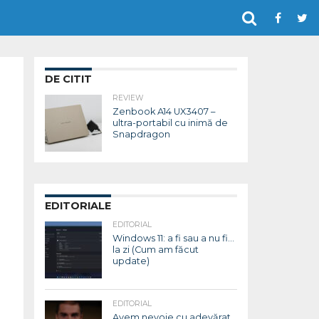
DE CITIT
REVIEW
Zenbook A14 UX3407 –
ultra-portabil cu inimă de
Snapdragon
EDITORIALE
EDITORIAL
Windows 11: a fi sau a nu fi…
la zi (Cum am făcut
update)
EDITORIAL
Avem nevoie cu adevărat