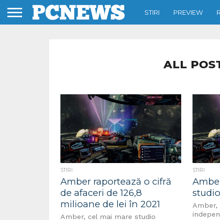
STIRI
PREVIEW
ALL POS
STIRI
STIRI
Amber raportează o cifră
Amber
de afaceri de 126,8
studio
milioane de lei în 2021
Amber, 
indepen
Amber, cel mai mare studio