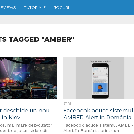
REVIEWS
TUTORIALE
JOCURI
TS TAGGED "AMBER"
STIRI
 deschide un nou
Facebook aduce sistemul
 în Kiev
AMBER Alert în România
cel mai mare dezvoltator
Facebook aduce sistemul AMBER
dent de jocuri video din
Alert în România printr-un