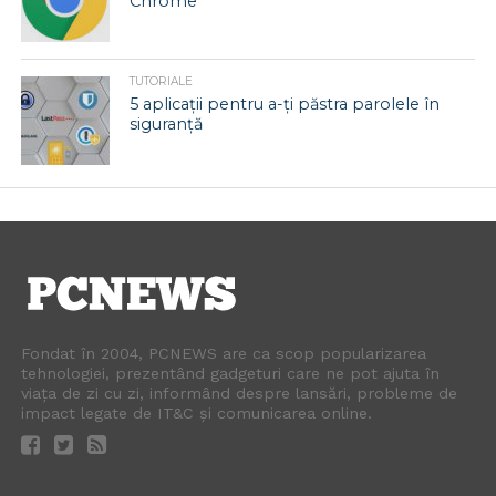
Chrome
TUTORIALE
5 aplicații pentru a-ți păstra parolele în
siguranță
Fondat în 2004, PCNEWS are ca scop popularizarea
tehnologiei, prezentând gadgeturi care ne pot ajuta în
viața de zi cu zi, informând despre lansări, probleme de
impact legate de IT&C și comunicarea online.