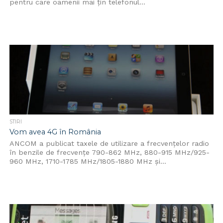
pentru care oamenii mai țin telefonul...
STIRI
Vom avea 4G în România
ANCOM a publicat taxele de utilizare a frecvenţelor radio
în benzile de frecvenţe 790-862 MHz, 880-915 MHz/925-
960 MHz, 1710-1785 MHz/1805-1880 MHz şi...