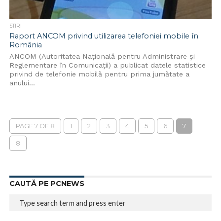
STIRI
Raport ANCOM privind utilizarea telefoniei mobile în
România
ANCOM (Autoritatea Naţională pentru Administrare şi
Reglementare în Comunicaţii) a publicat datele statistice
privind de telefonie mobilă pentru prima jumătate a
anului...
PAGE 7 OF 8
1
2
3
4
5
6
7
8
CAUTĂ PE PCNEWS