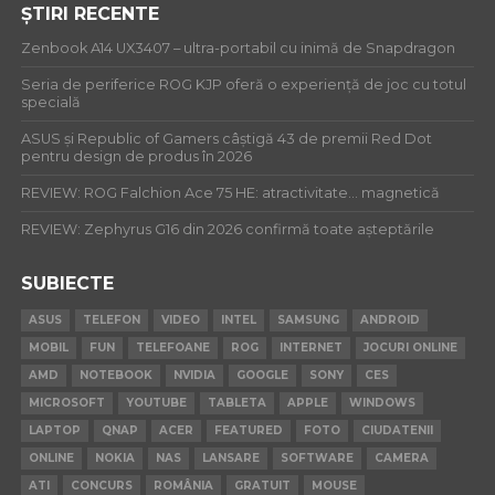
ȘTIRI RECENTE
Zenbook A14 UX3407 – ultra-portabil cu inimă de Snapdragon
Seria de periferice ROG KJP oferă o experiență de joc cu totul
specială
ASUS și Republic of Gamers câștigă 43 de premii Red Dot
pentru design de produs în 2026
REVIEW: ROG Falchion Ace 75 HE: atractivitate… magnetică
REVIEW: Zephyrus G16 din 2026 confirmă toate așteptările
SUBIECTE
ASUS
TELEFON
VIDEO
INTEL
SAMSUNG
ANDROID
MOBIL
FUN
TELEFOANE
ROG
INTERNET
JOCURI ONLINE
AMD
NOTEBOOK
NVIDIA
GOOGLE
SONY
CES
MICROSOFT
YOUTUBE
TABLETA
APPLE
WINDOWS
LAPTOP
QNAP
ACER
FEATURED
FOTO
CIUDATENII
ONLINE
NOKIA
NAS
LANSARE
SOFTWARE
CAMERA
ATI
CONCURS
ROMÂNIA
GRATUIT
MOUSE