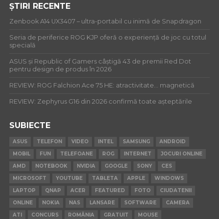
ȘTIRI RECENTE
Zenbook A14 UX3407 – ultra-portabil cu inimă de Snapdragon
Seria de periferice ROG KJP oferă o experiență de joc cu totul
specială
ASUS și Republic of Gamers câștigă 43 de premii Red Dot
pentru design de produs în 2026
REVIEW: ROG Falchion Ace 75 HE: atractivitate… magnetică
REVIEW: Zephyrus G16 din 2026 confirmă toate așteptările
SUBIECTE
ASUS
TELEFON
VIDEO
INTEL
SAMSUNG
ANDROID
MOBIL
FUN
TELEFOANE
ROG
INTERNET
JOCURI ONLINE
AMD
NOTEBOOK
NVIDIA
GOOGLE
SONY
CES
MICROSOFT
YOUTUBE
TABLETA
APPLE
WINDOWS
LAPTOP
QNAP
ACER
FEATURED
FOTO
CIUDATENII
ONLINE
NOKIA
NAS
LANSARE
SOFTWARE
CAMERA
ATI
CONCURS
ROMÂNIA
GRATUIT
MOUSE