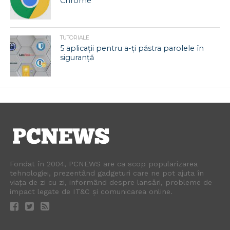
Chrome
TUTORIALE
5 aplicații pentru a-ți păstra parolele în
siguranță
Fondat în 2004, PCNEWS are ca scop popularizarea
tehnologiei, prezentând gadgeturi care ne pot ajuta în
viața de zi cu zi, informând despre lansări, probleme de
impact legate de IT&C și comunicarea online.