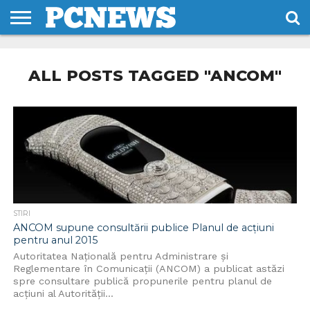
HOME
STIRI
REVIEWS
DESPRE
CONTACT
TERMENI
CODURI/LICENTE
NOI
SI
ALL POSTS TAGGED "ANCOM"
CONDITII
STIRI
ANCOM supune consultării publice Planul de acţiuni
pentru anul 2015
Autoritatea Naţională pentru Administrare şi
Reglementare în Comunicaţii (ANCOM) a publicat astăzi
spre consultare publică propunerile pentru planul de
acţiuni al Autorităţii...