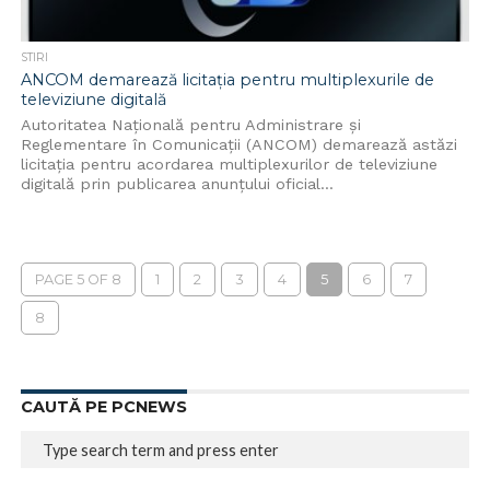
STIRI
ANCOM demarează licitaţia pentru multiplexurile de
televiziune digitală
Autoritatea Naţională pentru Administrare şi
Reglementare în Comunicaţii (ANCOM) demarează astăzi
licitaţia pentru acordarea multiplexurilor de televiziune
digitală prin publicarea anunţului oficial...
PAGE 5 OF 8
1
2
3
4
5
6
7
8
CAUTĂ PE PCNEWS