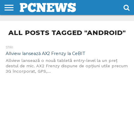
HOME
STIRI
REVIEWS
DESPRE
CONTACT
TERMENI
CODURI/LICENTE
NOI
SI
ALL POSTS TAGGED "ANDROID"
CONDITII
STIRI
Allview lansează AX2 Frenzy la CeBIT
Allview lansează o nouă tabletă entry-level la un preț
destul de mic. AX2 Frenzy dispune de opţiuni utile precum
3G încorporat, GPS,...