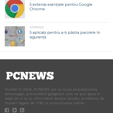
5 extensii esențiale pentru Google
Chrome
TUTORIALE
5 aplicații pentru a-ți păstra parolele în
siguranță
Fondat în 2004, PCNEWS are ca scop popularizarea
tehnologiei, prezentând gadgeturi care ne pot ajuta în
viața de zi cu zi, informând despre lansări, probleme de
impact legate de IT&C și comunicarea online.