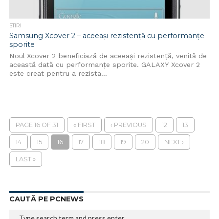
STIRI
Samsung Xcover 2 – aceeași rezistență cu performanțe
sporite
Noul Xcover 2 beneficiază de aceeași rezistență, venită de
această dată cu performanțe sporite. GALAXY Xcover 2
este creat pentru a rezista...
PAGE 16 OF 31
« FIRST
‹ PREVIOUS
12
13
14
15
16
17
18
19
20
NEXT ›
LAST »
CAUTĂ PE PCNEWS