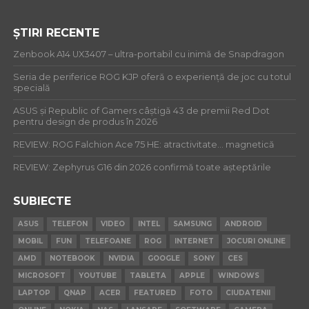
ȘTIRI RECENTE
Zenbook A14 UX3407 – ultra-portabil cu inimă de Snapdragon
Seria de periferice ROG KJP oferă o experiență de joc cu totul
specială
ASUS și Republic of Gamers câștigă 43 de premii Red Dot
pentru design de produs în 2026
REVIEW: ROG Falchion Ace 75 HE: atractivitate… magnetică
REVIEW: Zephyrus G16 din 2026 confirmă toate așteptările
SUBIECTE
ASUS
TELEFON
VIDEO
INTEL
SAMSUNG
ANDROID
MOBIL
FUN
TELEFOANE
ROG
INTERNET
JOCURI ONLINE
AMD
NOTEBOOK
NVIDIA
GOOGLE
SONY
CES
MICROSOFT
YOUTUBE
TABLETA
APPLE
WINDOWS
LAPTOP
QNAP
ACER
FEATURED
FOTO
CIUDATENII