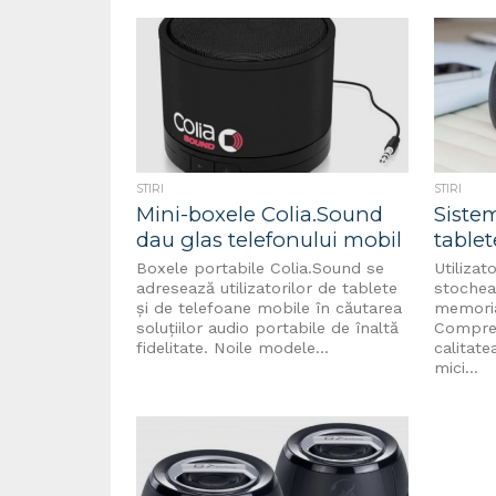
STIRI
STIRI
Mini-boxele Colia.Sound
Siste
dau glas telefonului mobil
tablet
Boxele portabile Colia.Sound se
Utilizat
adresează utilizatorilor de tablete
stochea
și de telefoane mobile în căutarea
memoria
soluțiilor audio portabile de înaltă
Compres
fidelitate. Noile modele...
calitate
mici...