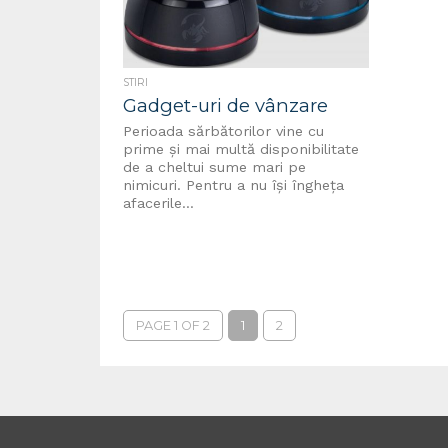
STIRI
Gadget-uri de vânzare
Perioada sărbătorilor vine cu
prime și mai multă disponibilitate
de a cheltui sume mari pe
nimicuri. Pentru a nu își îngheța
afacerile...
PAGE 1 OF 2
1
2