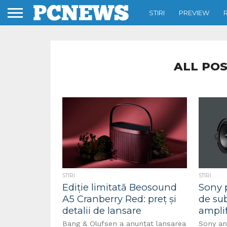
STIRI
PREVIEW
ALL POS
STIRI
STIRI
Ediție limitată Beosound
Sony 
A5 Cranberry Red: preț și
de su
detalii de lansare
ampli
Bang & Olufsen a anunțat lansarea
Sony anu