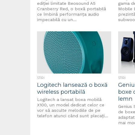
ediției limitate Beosound A5
gama de
Cranberry Red, o boxă portabilă
Mobile 
ce îmbină performanța audio
prezint
impecabilă cu un...
subwoofe
STIRI
STIRI
Logitech lansează o boxă
Geniu
wireless portabilă
boxe 
lemn
Logitech a lansat boxa mobilă
X100, un model dedicat celor ce
Genius 
vor să asculte melodiile de pe
de boxe
telefon atunci când sunt plecați...
adaptat 
mai mode