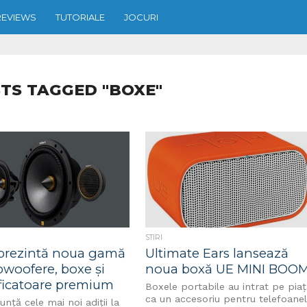
REVIEWS
TUTORIALE
JOCURI
TS TAGGED "BOXE"
STIRI
prezintă noua gamă
Ultimate Ears lansează
bwoofere, boxe și
noua boxă UE MINI BOO
ficatoare premium
Boxele portabile au intrat pe pia
ca un accesoriu pentru telefoane
nță cele mai noi adiții la