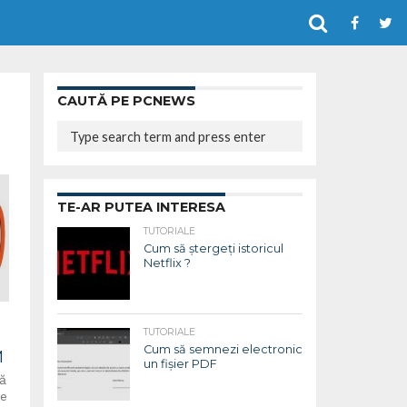
CAUTĂ PE PCNEWS
TE-AR PUTEA INTERESA
TUTORIALE
Cum să ștergeți istoricul
Netflix ?
TUTORIALE
Cum să semnezi electronic
M
un fișier PDF
ță
le