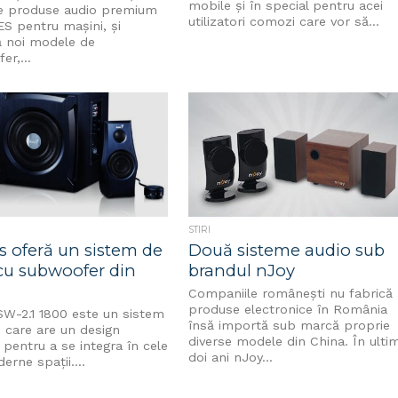
mobile și în special pentru acei
 produse audio premium
utilizatori comozi care vor să...
ES pentru mașini, și
ă noi modele de
r,...
STIRI
s oferă un sistem de
Două sisteme audio sub
cu subwoofer din
brandul nJoy
Companiile românești nu fabrică
produse electronice în România
SW-2.1 1800 este un sistem
însă importă sub marcă proprie
 care are un design
diverse modele din China. În ultim
pentru a se integra în cele
doi ani nJoy...
rne spații....