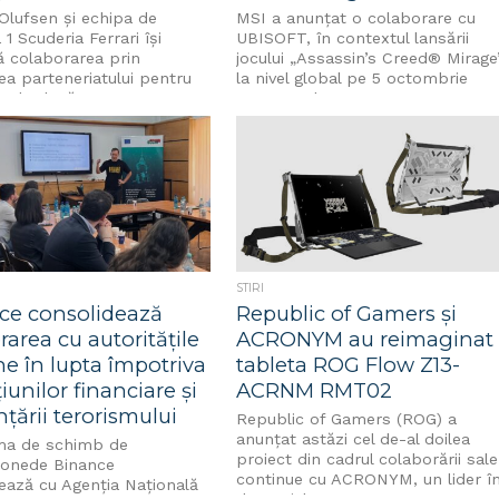
Olufsen și echipa de
MSI a anunțat o colaborare cu
1 Scuderia Ferrari își
UBISOFT, în contextul lansării
ă colaborarea prin
jocului „Assassin’s Creed® Mirage
ea parteneriatului pentru
la nivel global pe 5 octombrie
rele două sezoane, 2024
2023. Noul...
STIRI
ce consolidează
Republic of Gamers și
area cu autoritățile
ACRONYM au reimaginat
e în lupta împotriva
tableta ROG Flow Z13-
țiunilor financiare și
ACRNM RMT02
nțării terorismului
Republic of Gamers (ROG) a
anunțat astăzi cel de-al doilea
ma de schimb de
proiect din cadrul colaborării sale
onede Binance
continue cu ACRONYM, un lider î
ează cu Agenția Națională