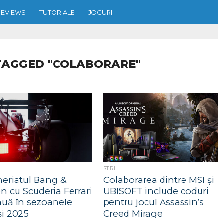
REVIEWS
TUTORIALE
JOCURI
TAGGED "COLABORARE"
STIRI
neriatul Bang &
Colaborarea dintre MSI și
n cu Scuderia Ferrari
UBISOFT include coduri
nuă în sezoanele
pentru jocul Assassin’s
și 2025
Creed Mirage