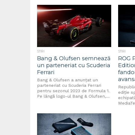
de Admi
prezentând noi modele Zenbook
Indispon
și Vivobook în cadrul
susține
evenimentului de lansare
Thincredible. Zenbook...
STIRI
STIRI
Bang & Olufsen semnează
ROG 
un parteneriat cu Scuderia
Editio
Ferrari
fando
avansa
Bang & Olufsen a anunțat un
parteneriat cu Scuderia Ferrari
Republi
pentru sezonul 2023 de Formula 1.
ediție 
Pe lângă logo-ul Bang & Olufsen,...
echipată
MediaTe