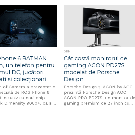
domeniul...
nistrare a Bunurilor
ibilizate (ANABI) și
 un workshop parte din...
STIRI
Phone 6 BATMAN
Cât costă monitorul de
n, un telefon pentru
gaming AGON PD27S
mul DC, jucători
modelat de Porsche
ți și colecționari
Design
c of Gamers a prezentat o
Porsche Design și AGON by AOC
specială de ROG Phone 6,
prezintă Porsche Design AOC
 inclusiv cu noul chip
AGON PRO PD27S, un monitor d
k Dimensity 9000+, ca și...
gaming premium de 27 inch cu...