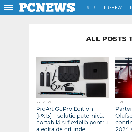
STIRI
PREVIEW
ALL POSTS 
PREVIEW
STIRI
ProArt GoPro Edition
Parte
(PX13) – soluție puternică,
Olufse
portabilă și flexibilă pentru
conti
a edita de oriunde
2024 