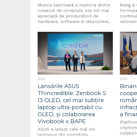
Munca valoroasă a multora dintre
Bang & 
creatorii de conținute ste tot mai
Formula 
apreciată de producătorii de
continu
hardware, software și dispozitive,
reînnoir
motiv pentru care...
următoa
și...
STIRI
STIRI
Lansările ASUS
Binan
Thincredible: Zenbook S
cooper
13 OLED, cel mai subțire
român
laptop ultra-portabil cu
infrac
OLED, și colaborarea
a fina
Vivobook x BAPE
Platfor
criptom
ASUS a lansat cele mai noi
colabor
laptopuri din portofoliu,