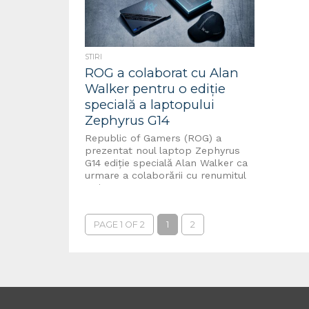
STIRI
ROG a colaborat cu Alan
Walker pentru o ediție
specială a laptopului
Zephyrus G14
Republic of Gamers (ROG) a
prezentat noul laptop Zephyrus
G14 ediție specială Alan Walker ca
urmare a colaborării cu renumitul
artist, DJ...
PAGE 1 OF 2
1
2