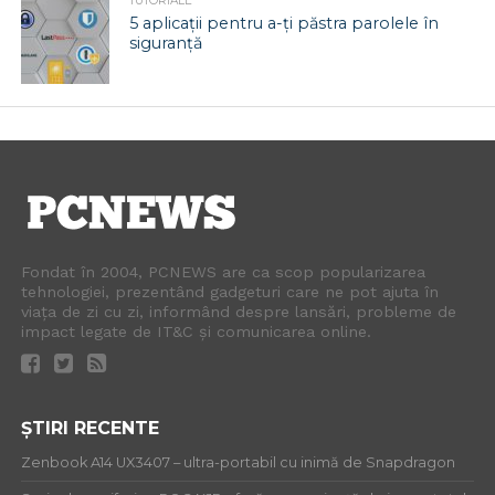
TUTORIALE
5 aplicații pentru a-ți păstra parolele în
siguranță
Fondat în 2004, PCNEWS are ca scop popularizarea
tehnologiei, prezentând gadgeturi care ne pot ajuta în
viața de zi cu zi, informând despre lansări, probleme de
impact legate de IT&C și comunicarea online.
ȘTIRI RECENTE
Zenbook A14 UX3407 – ultra-portabil cu inimă de Snapdragon