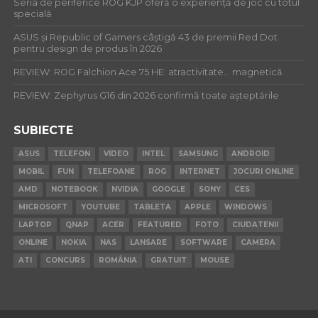
Seria de periferice ROG KJP oferă o experiență de joc cu totul
specială
ASUS și Republic of Gamers câștigă 43 de premii Red Dot
pentru design de produs în 2026
REVIEW: ROG Falchion Ace 75 HE: atractivitate… magnetică
REVIEW: Zephyrus G16 din 2026 confirmă toate așteptările
SUBIECTE
ASUS
TELEFON
VIDEO
INTEL
SAMSUNG
ANDROID
MOBIL
FUN
TELEFOANE
ROG
INTERNET
JOCURI ONLINE
AMD
NOTEBOOK
NVIDIA
GOOGLE
SONY
CES
MICROSOFT
YOUTUBE
TABLETA
APPLE
WINDOWS
LAPTOP
QNAP
ACER
FEATURED
FOTO
CIUDATENII
ONLINE
NOKIA
NAS
LANSARE
SOFTWARE
CAMERA
ATI
CONCURS
ROMÂNIA
GRATUIT
MOUSE