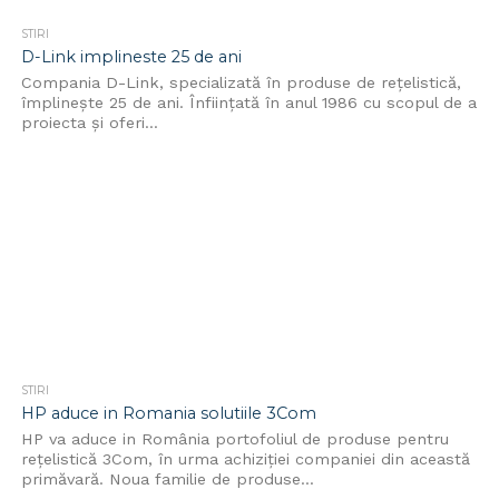
STIRI
D-Link implineste 25 de ani
Compania D-Link, specializată în produse de rețelistică,
împlinește 25 de ani. Înfiinţată în anul 1986 cu scopul de a
proiecta şi oferi...
STIRI
HP aduce in Romania solutiile 3Com
HP va aduce in România portofoliul de produse pentru
rețelistică 3Com, în urma achiziţiei companiei din această
primăvară. Noua familie de produse...