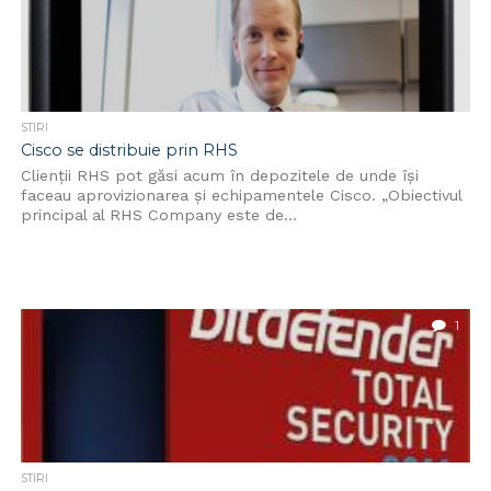
STIRI
Cisco se distribuie prin RHS
Clienții RHS pot găsi acum în depozitele de unde își
faceau aprovizionarea și echipamentele Cisco. „Obiectivul
principal al RHS Company este de...
1
STIRI