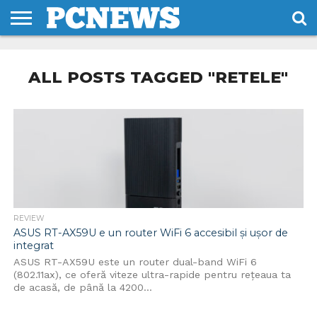
HOME
STIRI
REVIEWS
DESPRE
CONTACT
TERMENI
CODURI/LICENTE
NOI
SI
ALL POSTS TAGGED "RETELE"
CONDITII
REVIEW
ASUS RT-AX59U e un router WiFi 6 accesibil și ușor de
integrat
ASUS RT-AX59U este un router dual-band WiFi 6
(802.11ax), ce oferă viteze ultra-rapide pentru rețeaua ta
de acasă, de până la 4200...