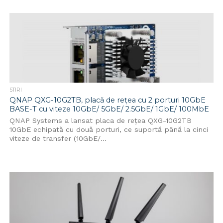
STIRI
QNAP QXG-10G2TB, placă de rețea cu 2 porturi 10GbE
BASE-T cu viteze 10GbE/ 5GbE/ 2.5GbE/ 1GbE/ 100MbE
QNAP Systems a lansat placa de rețea QXG-10G2TB
10GbE echipată cu două porturi, ce suportă până la cinci
viteze de transfer (10GbE/...