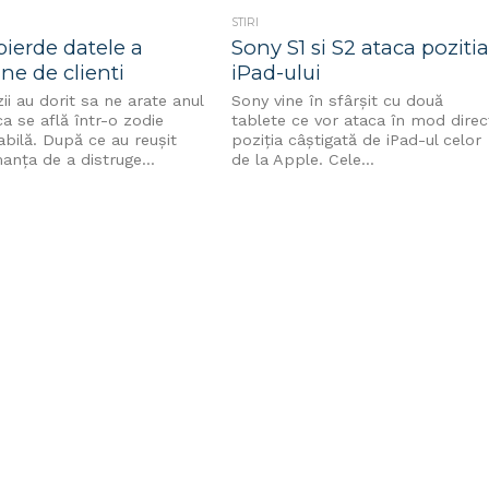
STIRI
ierde datele a
Sony S1 si S2 ataca poziti
ne de clienti
iPad-ului
i au dorit sa ne arate anul
Sony vine în sfârșit cu două
a se află într-o zodie
tablete ce vor ataca în mod direc
bilă. După ce au reușit
poziția câștigată de iPad-ul celor
anța de a distruge...
de la Apple. Cele...