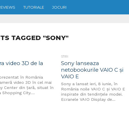
REVIEWS
TUTORIALE
JOCURI
TS TAGGED "SONY"
STIRI
a video 3D de la
Sony lanseaza
netobookurile VAIO C și
VAIO E
prezentat în România
ameră video 3D în cel mai
Sony a lansat ieri, 8 iunie, în
 Center din ţară, situat în
România noile VAIO C şi VAIO E
 Shopping City....
inspirate din tendințele modei.
Ecranele VAIO Display de...