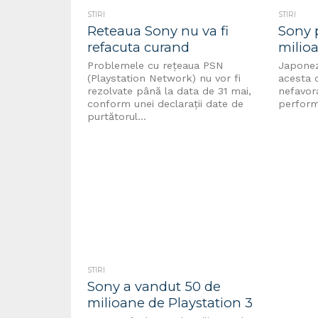
STIRI
STIRI
Reteaua Sony nu va fi
Sony p
refacuta curand
milioa
Problemele cu rețeaua PSN
Japonezi
(Playstation Network) nu vor fi
acesta c
rezolvate până la data de 31 mai,
nefavora
conform unei declarații date de
perform
purtătorul...
STIRI
Sony a vandut 50 de
milioane de Playstation 3